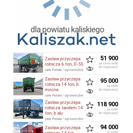
51 900
Zasław przyczepa
rolnicza 6 ton, D-55
za cena netto
do negocjacji
cała Polska
/
agrowierzbie
Zasław przyczepa
95 000
rolnicza 14 ton, b.
za netto
mocna
do negocjacji
cała Polska
/
agrowierzbie
Zasław przyczepa
118 900
rolnicza tandem 14
za netto
ton, b alu
do negocjacji
cała Polska
/
agrowierzbie
94 000
Zasław przyczepa
za netto