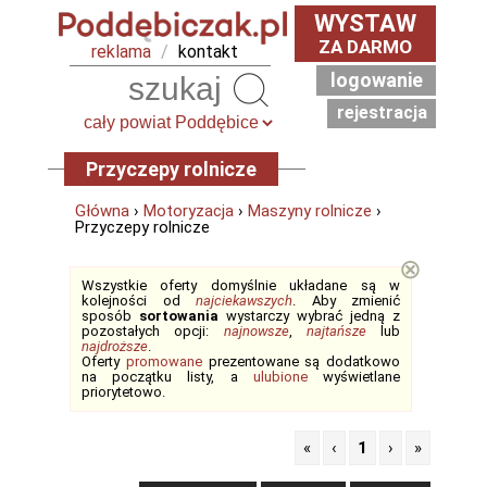
WYSTAW
ZA DARMO
reklama
/
kontakt
logowanie
Szukaj
rejestracja
Przyczepy rolnicze
Główna
›
Motoryzacja
›
Maszyny rolnicze
›
Przyczepy rolnicze
⊗
Wszystkie oferty domyślnie układane są w
kolejności od
najciekawszych
. Aby zmienić
sposób
sortowania
wystarczy wybrać jedną z
pozostałych opcji:
najnowsze
,
najtańsze
lub
najdroższe
.
Oferty
promowane
prezentowane są dodatkowo
na początku listy, a
ulubione
wyświetlane
priorytetowo.
«
‹
1
›
»