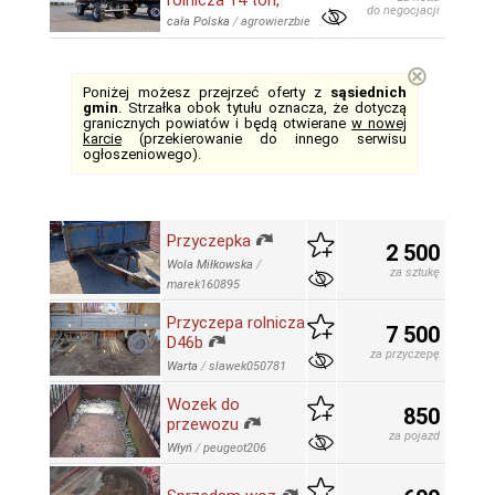
rolnicza 14 ton,
do negocjacji
cała Polska
/
agrowierzbie
⊗
Poniżej możesz przejrzeć oferty z
sąsiednich
gmin
. Strzałka obok tytułu oznacza, że dotyczą
granicznych powiatów i będą otwierane
w nowej
karcie
(przekierowanie do innego serwisu
ogłoszeniowego).
Przyczepka
2 500
Wola Miłkowska
/
za sztukę
marek160895
Przyczepa rolnicza
7 500
D46b
za przyczepę
Warta
/
slawek050781
Wozek do
850
przewozu
za pojazd
Włyń
/
peugeot206