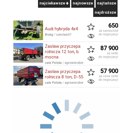
najciekawsze
najnowsze
najtańsze
najdroższe
650
Audi hybryda 4x4
za samochód
do negocjacji
Brzeg
/
czeslaw51
Zasław przyczepa
87 900
rolnicza 12 ton, b.
za netto
mocna
do negocjacji
cała Polska
/
agrowierzbie
57 900
Zasław przyczepa
rolnicza 8 ton, D-55
za cena netto
do negocjacji
cała Polska
/
agrowierzbie