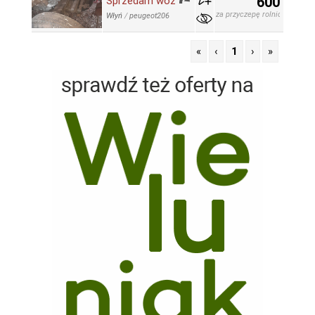
600
Sprzedam woz
za przyczepę rolniczą
Włyń
/
peugeot206
«
‹
1
›
»