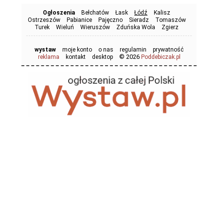
Ogłoszenia
Bełchatów
Łask
Łódź
Kalisz
Ostrzeszów
Pabianice
Pajęczno
Sieradz
Tomaszów
Turek
Wieluń
Wieruszów
Zduńska Wola
Zgierz
wystaw
moje konto
o nas
regulamin
prywatność
© 2026
reklama
kontakt
desktop
Poddebiczak.pl