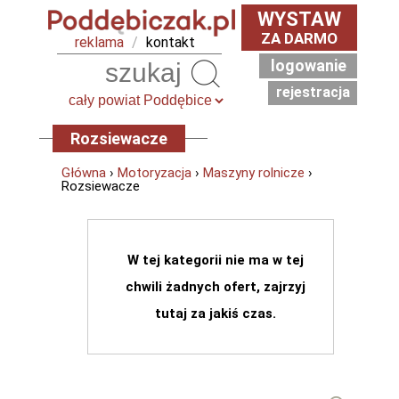
WYSTAW
ZA DARMO
reklama
/
kontakt
logowanie
Szukaj
rejestracja
Rozsiewacze
Główna
›
Motoryzacja
›
Maszyny rolnicze
›
Rozsiewacze
W tej kategorii nie ma w tej
chwili żadnych ofert, zajrzyj
tutaj za jakiś czas.