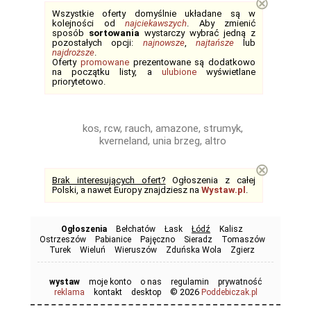
⊗
Wszystkie oferty domyślnie układane są w
kolejności od
najciekawszych
. Aby zmienić
sposób
sortowania
wystarczy wybrać jedną z
pozostałych opcji:
najnowsze
,
najtańsze
lub
najdroższe
.
Oferty
promowane
prezentowane są dodatkowo
na początku listy, a
ulubione
wyświetlane
priorytetowo.
kos, rcw, rauch, amazone, strumyk,
kverneland, unia brzeg, altro
⊗
Brak interesujących ofert?
Ogłoszenia z całej
Polski, a nawet Europy znajdziesz na
Wystaw.pl
.
Ogłoszenia
Bełchatów
Łask
Łódź
Kalisz
Ostrzeszów
Pabianice
Pajęczno
Sieradz
Tomaszów
Turek
Wieluń
Wieruszów
Zduńska Wola
Zgierz
wystaw
moje konto
o nas
regulamin
prywatność
© 2026
reklama
kontakt
desktop
Poddebiczak.pl