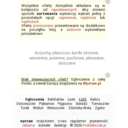
⊗
Wszystkie oferty domyślnie układane są w
kolejności od
najciekawszych
. Aby zmienić
sposób
sortowania
wystarczy wybrać jedną z
pozostałych opcji:
najnowsze
,
najtańsze
lub
najdroższe
.
Oferty
promowane
prezentowane są dodatkowo
na początku listy, a
ulubione
wyświetlane
priorytetowo.
kożuchy, płaszcze, kurtki zimowe,
wiosenne, jesienne, puchowe, pikowane,
skórzane
⊗
Brak interesujących ofert?
Ogłoszenia z całej
Polski, a nawet Europy znajdziesz na
Wystaw.pl
.
Ogłoszenia
Bełchatów
Łask
Łódź
Kalisz
Ostrzeszów
Pabianice
Pajęczno
Sieradz
Tomaszów
Turek
Wieluń
Wieruszów
Zduńska Wola
Zgierz
wystaw
moje konto
o nas
regulamin
prywatność
© 2026
reklama
kontakt
desktop
Poddebiczak.pl