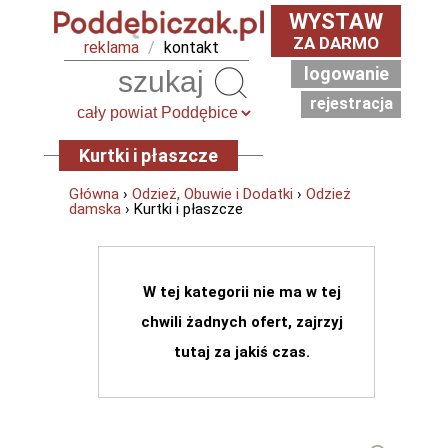
WYSTAW
ZA DARMO
reklama
/
kontakt
logowanie
Szukaj
rejestracja
Kurtki i płaszcze
Główna
›
Odzież, Obuwie i Dodatki
›
Odzież
damska
› Kurtki i płaszcze
W tej kategorii nie ma w tej
chwili żadnych ofert, zajrzyj
tutaj za jakiś czas.