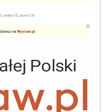
t, redmi 10, xiomi 13t
⊗
jdziesz na
Wystaw.pl
.