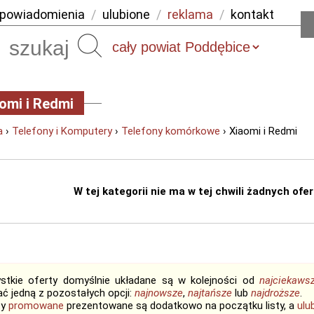
powiadomienia
/
ulubione
/
reklama
/
kontakt
Szukaj
omi i Redmi
a
›
Telefony i Komputery
›
Telefony komórkowe
› Xiaomi i Redmi
W tej kategorii nie ma w tej chwili żadnych ofert
stkie oferty domyślnie układane są w kolejności od
najciekaws
ć jedną z pozostałych opcji:
najnowsze
,
najtańsze
lub
najdroższe
.
ty
promowane
prezentowane są dodatkowo na początku listy, a
ulu