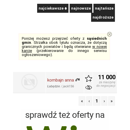
najciekawsze
najnowsze
najtańsze
najdroższe
⊗
Poniżej możesz przejrzeć oferty z
sąsiednich
gmin
. Strzałka obok tytułu oznacza, że dotyczą
granicznych powiatów i będą otwierane
w nowej
karcie
(przekierowanie do innego serwisu
ogłoszeniowego).
11 000
kombajn anna
za maszynę
do negocjacji
Łabędzie
/
jack156
«
‹
1
›
»