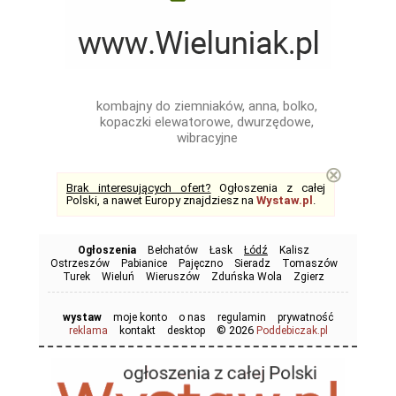
kombajny do ziemniaków, anna, bolko,
kopaczki elewatorowe, dwurzędowe,
wibracyjne
⊗
Brak interesujących ofert?
Ogłoszenia z całej
Polski, a nawet Europy znajdziesz na
Wystaw.pl
.
Ogłoszenia
Bełchatów
Łask
Łódź
Kalisz
Ostrzeszów
Pabianice
Pajęczno
Sieradz
Tomaszów
Turek
Wieluń
Wieruszów
Zduńska Wola
Zgierz
wystaw
moje konto
o nas
regulamin
prywatność
© 2026
reklama
kontakt
desktop
Poddebiczak.pl