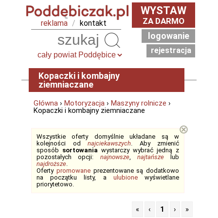
WYSTAW
ZA DARMO
reklama
/
kontakt
logowanie
Szukaj
rejestracja
Kopaczki i kombajny
ziemniaczane
Główna
›
Motoryzacja
›
Maszyny rolnicze
›
Kopaczki i kombajny ziemniaczane
⊗
Wszystkie oferty domyślnie układane są w
kolejności od
najciekawszych
. Aby zmienić
sposób
sortowania
wystarczy wybrać jedną z
pozostałych opcji:
najnowsze
,
najtańsze
lub
najdroższe
.
Oferty
promowane
prezentowane są dodatkowo
na początku listy, a
ulubione
wyświetlane
priorytetowo.
«
‹
1
›
»