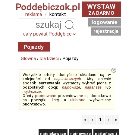
WYSTAW
ZA DARMO
reklama
/
kontakt
logowanie
Szukaj
rejestracja
Pojazdy
Główna
›
Dla Dzieci
› Pojazdy
⊗
Wszystkie oferty domyślnie układane są w
kolejności od
najciekawszych
. Aby zmienić
sposób
sortowania
wystarczy wybrać jedną z
pozostałych opcji:
najnowsze
,
najtańsze
lub
najdroższe
.
Oferty
promowane
prezentowane są dodatkowo
na początku listy, a
ulubione
wyświetlane
priorytetowo.
«
‹
1
›
»
najciekawsze
najnowsze
najtańsze