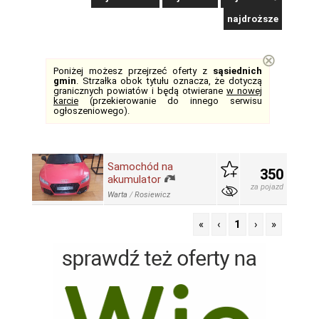
najdroższe
⊗
Poniżej możesz przejrzeć oferty z
sąsiednich
gmin
. Strzałka obok tytułu oznacza, że dotyczą
granicznych powiatów i będą otwierane
w nowej
karcie
(przekierowanie do innego serwisu
ogłoszeniowego).
Samochód na
350
akumulator
za pojazd
Warta
/
Rosiewicz
«
‹
1
›
»