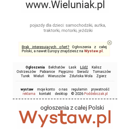
pojazdy dla dzieci: samochodziki, autka,
traktorki, motorki, jeździki
⊗
Brak interesujących ofert?
Ogłoszenia z całej
Polski, a nawet Europy znajdziesz na
Wystaw.pl
.
Ogłoszenia
Bełchatów
Łask
Łódź
Kalisz
Ostrzeszów
Pabianice
Pajęczno
Sieradz
Tomaszów
Turek
Wieluń
Wieruszów
Zduńska Wola
Zgierz
wystaw
moje konto
o nas
regulamin
prywatność
© 2026
reklama
kontakt
desktop
Poddebiczak.pl