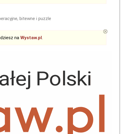
eracyjne, bitewne i puzzle
⊗
jdziesz na
Wystaw.pl
.