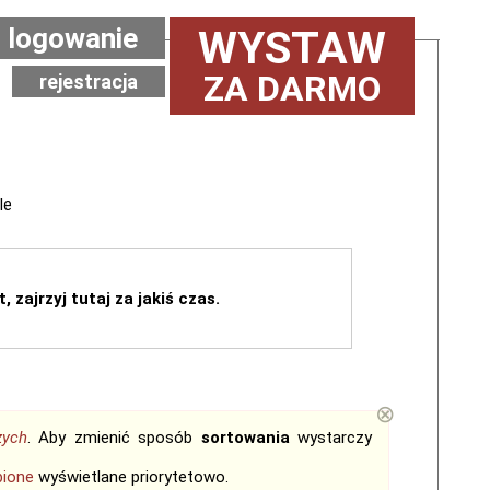
logowanie
WYSTAW
ZA DARMO
rejestracja
le
, zajrzyj tutaj za jakiś czas.
⊗
zych
. Aby zmienić sposób
sortowania
wystarczy
bione
wyświetlane priorytetowo.