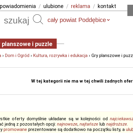
powiadomienia
/
ulubione
/
reklama
/
kontakt
Szukaj
 planszowe i puzzle
a
›
Dom i Ogród
›
Kultura, rozrywka i edukacja
› Gry planszowe i puzz
W tej kategorii nie ma w tej chwili żadnych ofert
stkie oferty domyślnie układane są w kolejności od
najciekaws
ć jedną z pozostałych opcji:
najnowsze
,
najtańsze
lub
najdroższe
.
ty
promowane
prezentowane są dodatkowo na początku listy, a
ulu