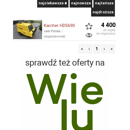
najciekawsze
najnowsze
najtańsze
najdroższe
4 400
Karcher HDS690
za myjkę
cała Polska
/
do negocjacji
skupautsieradz
«
‹
1
›
»