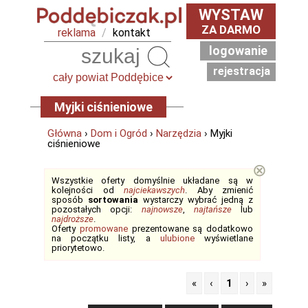
WYSTAW
ZA DARMO
reklama
/
kontakt
logowanie
Szukaj
rejestracja
Myjki ciśnieniowe
Główna
›
Dom i Ogród
›
Narzędzia
› Myjki
ciśnieniowe
⊗
Wszystkie oferty domyślnie układane są w
kolejności od
najciekawszych
. Aby zmienić
sposób
sortowania
wystarczy wybrać jedną z
pozostałych opcji:
najnowsze
,
najtańsze
lub
najdroższe
.
Oferty
promowane
prezentowane są dodatkowo
na początku listy, a
ulubione
wyświetlane
priorytetowo.
«
‹
1
›
»