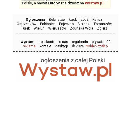
Polski, a nawet Europy znajdziesz na
Wystaw.pl
.
Ogłoszenia
Bełchatów
Łask
Łódź
Kalisz
Ostrzeszów
Pabianice
Pajęczno
Sieradz
Tomaszów
Turek
Wieluń
Wieruszów
Zduńska Wola
Zgierz
wystaw
moje konto
o nas
regulamin
prywatność
© 2026
reklama
kontakt
desktop
Poddebiczak.pl