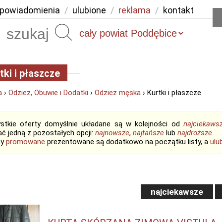
powiadomienia
/
ulubione
/
reklama
/
kontakt
Szukaj
tki i płaszcze
a
›
Odzież, Obuwie i Dodatki
›
Odzież męska
› Kurtki i płaszcze
stkie oferty domyślnie układane są w kolejności od
najciekaws
ć jedną z pozostałych opcji:
najnowsze
,
najtańsze
lub
najdroższe
.
ty
promowane
prezentowane są dodatkowo na początku listy, a
ulu
najciekawsze