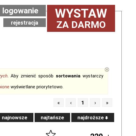
logowanie
WYSTAW
ZA DARMO
rejestracja
⊗
zych
. Aby zmienić sposób
sortowania
wystarczy
bione
wyświetlane priorytetowo.
«
‹
1
›
»
najnowsze
najtańsze
najdroższe