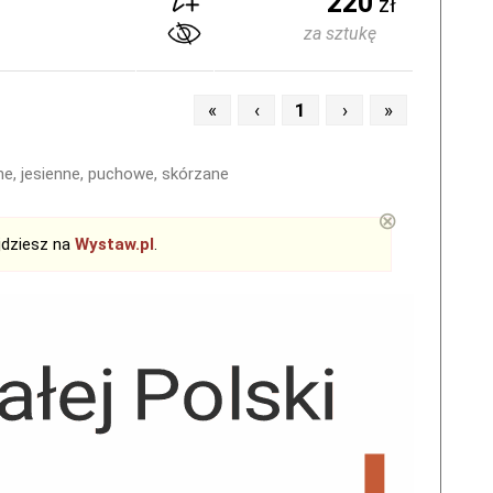
220
zł
za sztukę
«
‹
1
›
»
ne, jesienne, puchowe, skórzane
⊗
jdziesz na
Wystaw.pl
.