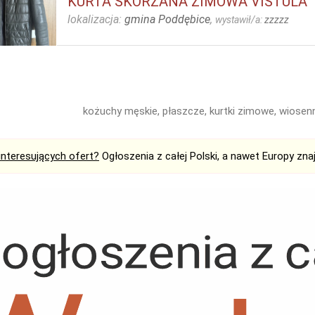
KURTA SKÓRZANA ZIMOWA VISTULA
lokalizacja:
gmina Poddębice
,
wystawił/a:
zzzzz
kożuchy męskie, płaszcze, kurtki zimowe, wiosen
interesujących ofert?
Ogłoszenia z całej Polski, a nawet Europy zna