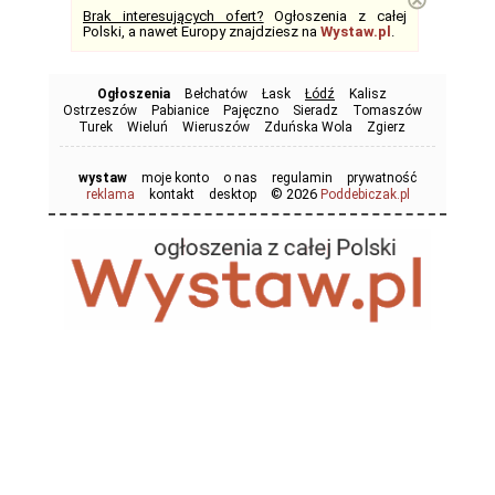
Brak interesujących ofert?
Ogłoszenia z całej
Polski, a nawet Europy znajdziesz na
Wystaw.pl
.
Ogłoszenia
Bełchatów
Łask
Łódź
Kalisz
Ostrzeszów
Pabianice
Pajęczno
Sieradz
Tomaszów
Turek
Wieluń
Wieruszów
Zduńska Wola
Zgierz
wystaw
moje konto
o nas
regulamin
prywatność
© 2026
reklama
kontakt
desktop
Poddebiczak.pl