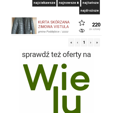
najciekawsze
najnowsze
najtańsze
najdroższe
KURTA SKÓRZANA
220
ZIMOWA VISTULA
za sztukę
gmina Poddębice
/
zzzzz
«
‹
1
›
»