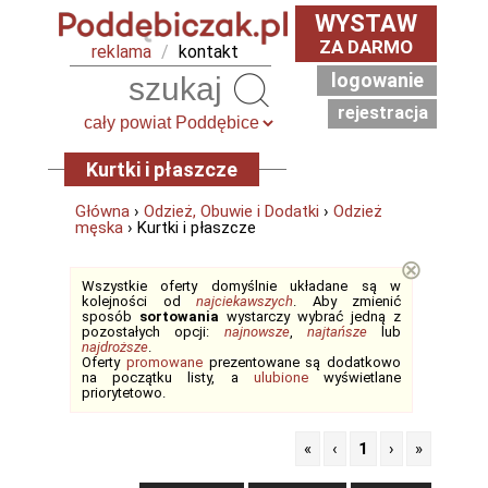
WYSTAW
ZA DARMO
reklama
/
kontakt
logowanie
Szukaj
rejestracja
Kurtki i płaszcze
Główna
›
Odzież, Obuwie i Dodatki
›
Odzież
męska
› Kurtki i płaszcze
⊗
Wszystkie oferty domyślnie układane są w
kolejności od
najciekawszych
. Aby zmienić
sposób
sortowania
wystarczy wybrać jedną z
pozostałych opcji:
najnowsze
,
najtańsze
lub
najdroższe
.
Oferty
promowane
prezentowane są dodatkowo
na początku listy, a
ulubione
wyświetlane
priorytetowo.
«
‹
1
›
»