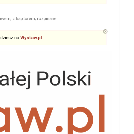
ękawem, z kapturem, rozpinane
⊗
jdziesz na
Wystaw.pl
.