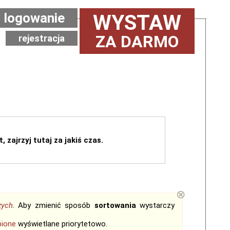
logowanie
WYSTAW
ZA DARMO
rejestracja
, zajrzyj tutaj za jakiś czas.
⊗
zych
. Aby zmienić sposób
sortowania
wystarczy
bione
wyświetlane priorytetowo.