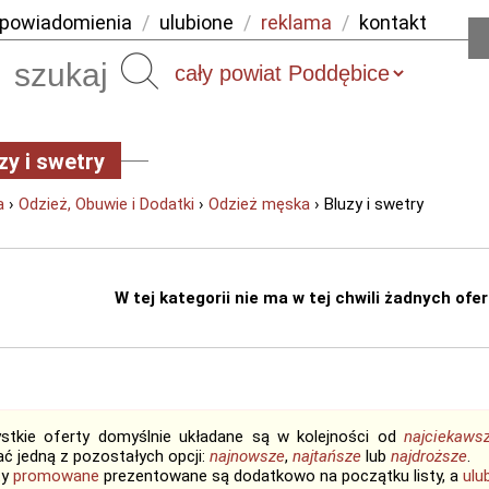
powiadomienia
/
ulubione
/
reklama
/
kontakt
Szukaj
zy i swetry
a
›
Odzież, Obuwie i Dodatki
›
Odzież męska
› Bluzy i swetry
W tej kategorii nie ma w tej chwili żadnych ofert
stkie oferty domyślnie układane są w kolejności od
najciekaws
ć jedną z pozostałych opcji:
najnowsze
,
najtańsze
lub
najdroższe
.
ty
promowane
prezentowane są dodatkowo na początku listy, a
ulu