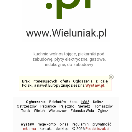
kuchnie wolnostojące, piekarniki pod
zabudowę, płyty elektryczne, gazowe,
indukcyjne, do zabudowy
⊗
Brak interesujących ofert?
Ogłoszenia z całej
Polski, a nawet Europy znajdziesz na
Wystaw.pl
.
Ogłoszenia
Bełchatów
Łask
Łódź
Kalisz
Ostrzeszów
Pabianice
Pajęczno
Sieradz
Tomaszów
Turek
Wieluń
Wieruszów
Zduńska Wola
Zgierz
wystaw
moje konto
o nas
regulamin
prywatność
© 2026
reklama
kontakt
desktop
Poddebiczak.pl