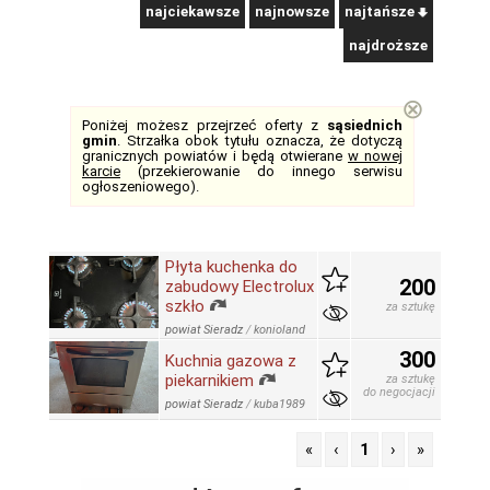
najciekawsze
najnowsze
najtańsze
najdroższe
⊗
Poniżej możesz przejrzeć oferty z
sąsiednich
gmin
. Strzałka obok tytułu oznacza, że dotyczą
granicznych powiatów i będą otwierane
w nowej
karcie
(przekierowanie do innego serwisu
ogłoszeniowego).
Płyta kuchenka do
200
zabudowy Electrolux
szkło
za sztukę
powiat Sieradz
/
konioland
300
Kuchnia gazowa z
piekarnikiem
za sztukę
do negocjacji
powiat Sieradz
/
kuba1989
«
‹
1
›
»