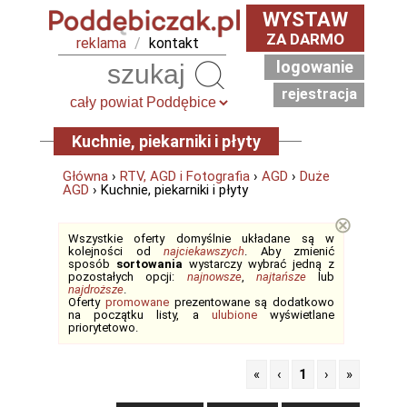
WYSTAW
ZA DARMO
reklama
/
kontakt
logowanie
Szukaj
rejestracja
Kuchnie, piekarniki i płyty
Główna
›
RTV, AGD i Fotografia
›
AGD
›
Duże
AGD
› Kuchnie, piekarniki i płyty
⊗
Wszystkie oferty domyślnie układane są w
kolejności od
najciekawszych
. Aby zmienić
sposób
sortowania
wystarczy wybrać jedną z
pozostałych opcji:
najnowsze
,
najtańsze
lub
najdroższe
.
Oferty
promowane
prezentowane są dodatkowo
na początku listy, a
ulubione
wyświetlane
priorytetowo.
«
‹
1
›
»