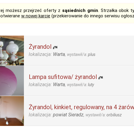
żej możesz przejrzeć oferty z
sąsiednich gmin
. Strzałka obok 
 otwierane
w nowej karcie
(przekierowanie do innego serwisu ogłos
Żyrandol
lokalizacja:
Warta
,
wystawił/a:
plus
Lampa sufitowa/ żyrandol
lokalizacja:
Warta
,
wystawił/a:
luty
Żyrandol, kinkiet, regulowany, na 4 żarów
lokalizacja:
powiat Sieradz
,
wystawił/a:
orbiliusz