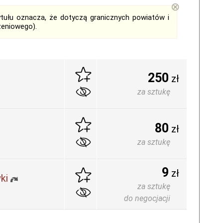
⊗
tytułu oznacza, że dotyczą granicznych powiatów i
zeniowego).
250
zł
za sztukę
80
zł
za sztukę
9
zł
ki
za sztukę
do negocjacji