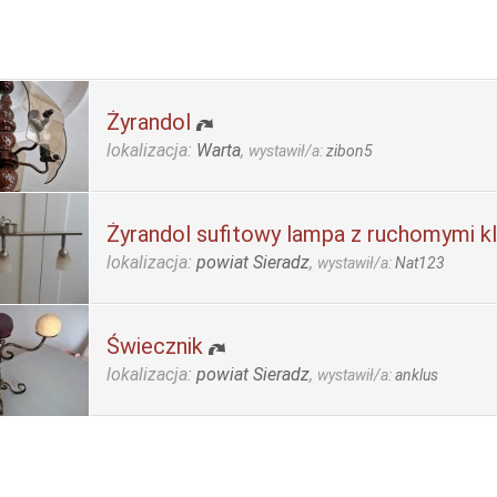
Żyrandol
lokalizacja:
Warta
,
wystawił/a:
zibon5
Żyrandol sufitowy lampa z ruchomymi k
lokalizacja:
powiat Sieradz
,
wystawił/a:
Nat123
Świecznik
lokalizacja:
powiat Sieradz
,
wystawił/a:
anklus