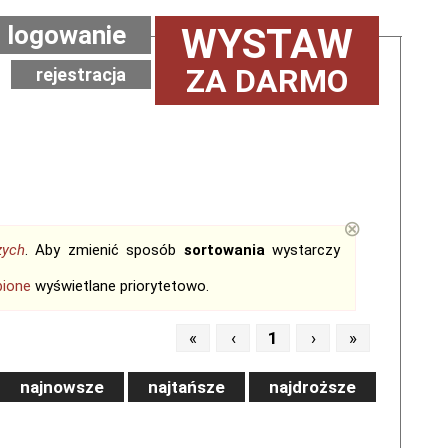
logowanie
WYSTAW
ZA DARMO
rejestracja
⊗
zych
. Aby zmienić sposób
sortowania
wystarczy
bione
wyświetlane priorytetowo.
«
‹
1
›
»
najnowsze
najtańsze
najdroższe