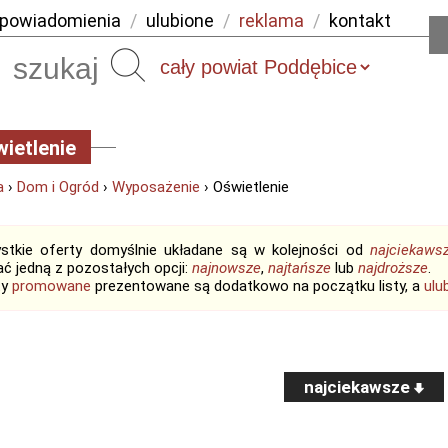
powiadomienia
/
ulubione
/
reklama
/
kontakt
Szukaj
ietlenie
a
›
Dom i Ogród
›
Wyposażenie
› Oświetlenie
stkie oferty domyślnie układane są w kolejności od
najciekaws
ć jedną z pozostałych opcji:
najnowsze
,
najtańsze
lub
najdroższe
.
ty
promowane
prezentowane są dodatkowo na początku listy, a
ulu
najciekawsze