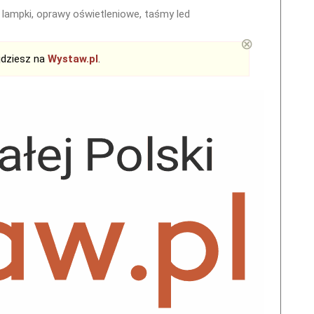
ki, lampki, oprawy oświetleniowe, taśmy led
⊗
jdziesz na
Wystaw.pl
.