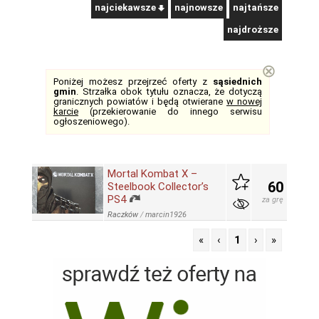
najciekawsze
najnowsze
najtańsze
najdroższe
⊗
Poniżej możesz przejrzeć oferty z
sąsiednich
gmin
. Strzałka obok tytułu oznacza, że dotyczą
granicznych powiatów i będą otwierane
w nowej
karcie
(przekierowanie do innego serwisu
ogłoszeniowego).
Mortal Kombat X –
60
Steelbook Collector’s
PS4
za grę
Raczków
/
marcin1926
«
‹
1
›
»