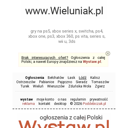
gry na ps5, xbox series x, switcha, ps4,
xbox one, ps3, xbox 360, ps vita, series s,
wii u, 3ds
⊗
Brak interesujących ofert?
Ogłoszenia z całej
Polski, a nawet Europy znajdziesz na
Wystaw.pl
.
Ogłoszenia
Bełchatów
Łask
Łódź
Kalisz
Ostrzeszów
Pabianice
Pajęczno
Sieradz
Tomaszów
Turek
Wieluń
Wieruszów
Zduńska Wola
Zgierz
wystaw
moje konto
o nas
regulamin
prywatność
© 2026
reklama
kontakt
desktop
Poddebiczak.pl