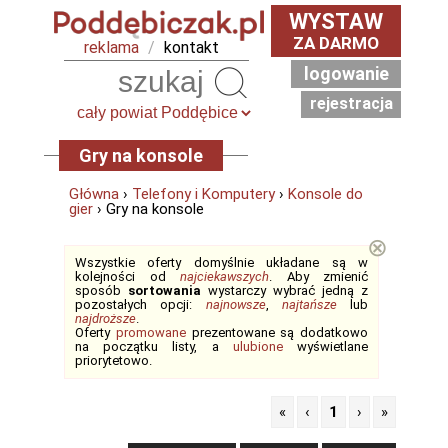
WYSTAW
ZA DARMO
reklama
/
kontakt
logowanie
Szukaj
rejestracja
Gry na konsole
Główna
›
Telefony i Komputery
›
Konsole do
gier
› Gry na konsole
⊗
Wszystkie oferty domyślnie układane są w
kolejności od
najciekawszych
. Aby zmienić
sposób
sortowania
wystarczy wybrać jedną z
pozostałych opcji:
najnowsze
,
najtańsze
lub
najdroższe
.
Oferty
promowane
prezentowane są dodatkowo
na początku listy, a
ulubione
wyświetlane
priorytetowo.
«
‹
1
›
»