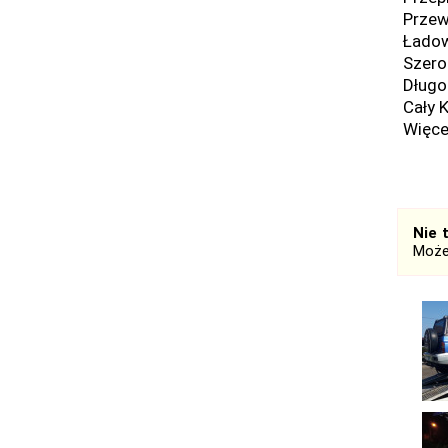
Przew
Ładow
Szero
Długo
Cały K
Więce
Nie 
Może