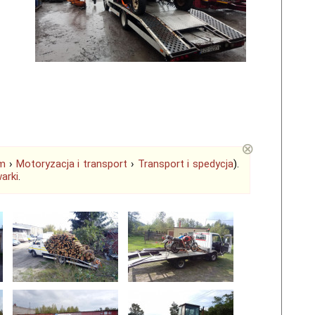
⊗
em
›
Motoryzacja i transport
›
Transport i spedycja
).
arki
.