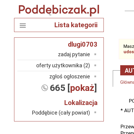
Lista kategorii
dlugi0703
Masz
udos
zadaj pytanie
oferty użytkownika (2)
AU
zgłoś ogłoszenie
Główn
665 [
pokaż
]
POM
Lokalizacja
* AU
Poddębice (cały powiat)
Przew
Przep