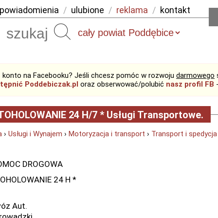
powiadomienia
/
ulubione
/
reklama
/
kontakt
Szukaj
 konto na Facebooku? Jeśli chcesz pomóc w rozwoju
darmowego
tępnić Poddebiczak.pl
oraz obserwować/polubić
nasz profil FB
-
TOHOLOWANIE 24 H/7 * Usługi Transportowe.
a
›
Usługi i Wynajem
›
Motoryzacja i transport
›
Transport i spedycja
OC DROGOWA
TOHOLOWANIE 24 H *
óz Aut.
rowadzki.