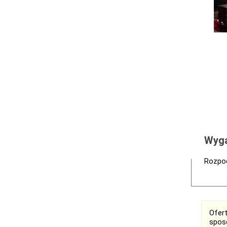
Wyga
Rozpoc
Ofer
spos