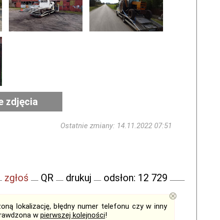
e zdjęcia
Ostatnie zmiany: 14.11.2022 07:51
zgłoś
QR
drukuj
odsłon: 12 729
⊗
ną lokalizację, błędny numer telefonu czy w inny
sprawdzona w
pierwszej kolejności
!