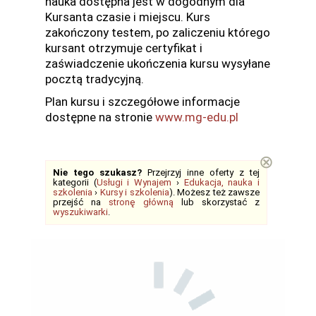
nauka dostępna jest w dogodnym dla
Kursanta czasie i miejscu. Kurs
zakończony testem, po zaliczeniu którego
kursant otrzymuje certyfikat i
zaświadczenie ukończenia kursu wysyłane
pocztą tradycyjną.
Plan kursu i szczegółowe informacje
dostępne na stronie
www.mg-edu.pl
⊗
Nie tego szukasz?
Przejrzyj inne oferty z tej
kategorii (
Usługi i Wynajem
›
Edukacja, nauka i
szkolenia
›
Kursy i szkolenia
). Możesz też zawsze
przejść na
stronę główną
lub skorzystać z
wyszukiwarki
.