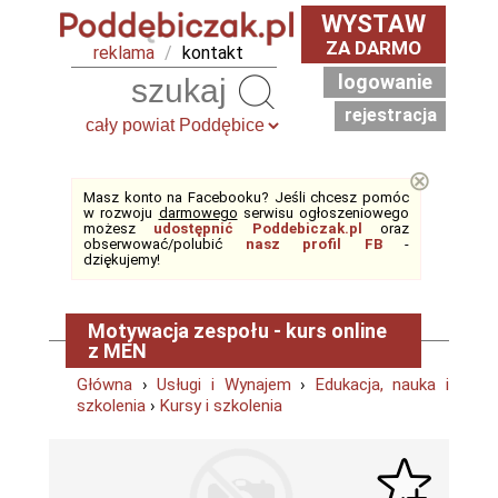
WYSTAW
ZA DARMO
reklama
/
kontakt
logowanie
Szukaj
rejestracja
⊗
Masz konto na Facebooku? Jeśli chcesz pomóc
w rozwoju
darmowego
serwisu ogłoszeniowego
możesz
udostępnić Poddebiczak.pl
oraz
obserwować/polubić
nasz profil FB
-
dziękujemy!
Motywacja zespołu - kurs online
z MEN
Główna
›
Usługi i Wynajem
›
Edukacja, nauka i
szkolenia
›
Kursy i szkolenia