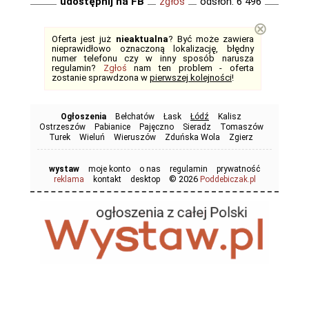
udostępnij na FB
zgłoś
odsłon: 6 496
⊗
Oferta jest już
nieaktualna
? Być może zawiera
nieprawidłowo oznaczoną lokalizację, błędny
numer telefonu czy w inny sposób narusza
regulamin?
Zgłoś
nam ten problem - oferta
zostanie sprawdzona w
pierwszej kolejności
!
Ogłoszenia
Bełchatów
Łask
Łódź
Kalisz
Ostrzeszów
Pabianice
Pajęczno
Sieradz
Tomaszów
Turek
Wieluń
Wieruszów
Zduńska Wola
Zgierz
wystaw
moje konto
o nas
regulamin
prywatność
© 2026
reklama
kontakt
desktop
Poddebiczak.pl