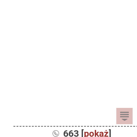
663 [
pokaż
]