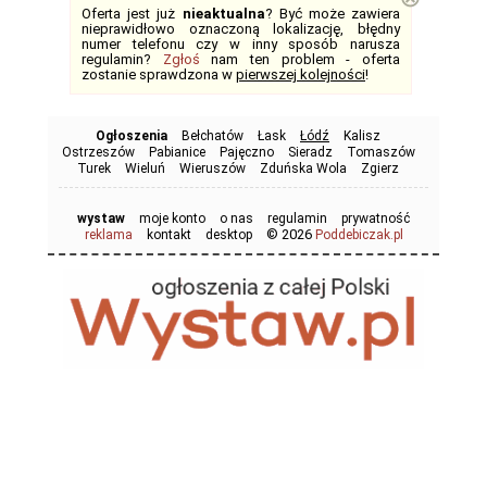
Oferta jest już
nieaktualna
? Być może zawiera
nieprawidłowo oznaczoną lokalizację, błędny
numer telefonu czy w inny sposób narusza
regulamin?
Zgłoś
nam ten problem - oferta
zostanie sprawdzona w
pierwszej kolejności
!
Ogłoszenia
Bełchatów
Łask
Łódź
Kalisz
Ostrzeszów
Pabianice
Pajęczno
Sieradz
Tomaszów
Turek
Wieluń
Wieruszów
Zduńska Wola
Zgierz
wystaw
moje konto
o nas
regulamin
prywatność
© 2026
reklama
kontakt
desktop
Poddebiczak.pl