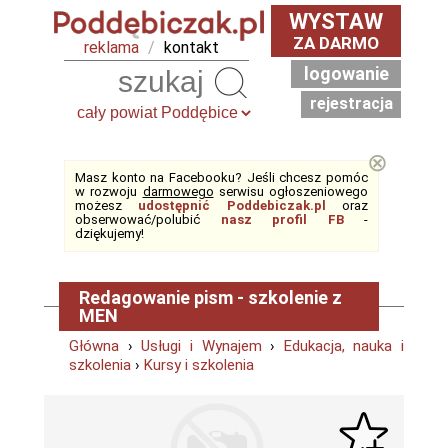
WYSTAW
ZA DARMO
reklama
/
kontakt
logowanie
Szukaj
rejestracja
⊗
Masz konto na Facebooku? Jeśli chcesz pomóc
w rozwoju
darmowego
serwisu ogłoszeniowego
możesz
udostępnić Poddebiczak.pl
oraz
obserwować/polubić
nasz profil FB
-
dziękujemy!
Redagowanie pism - szkolenie z
MEN
Główna
›
Usługi i Wynajem
›
Edukacja, nauka i
szkolenia
›
Kursy i szkolenia