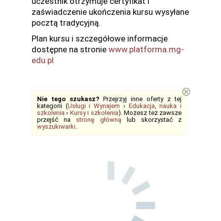
uczestnik otrzymuje certyfikat i
zaświadczenie ukończenia kursu wysyłane
pocztą tradycyjną.
Plan kursu i szczegółowe informacje
dostępne na stronie
www.platforma.mg-
edu.pl
⊗
Nie tego szukasz?
Przejrzyj inne oferty z tej
kategorii (
Usługi i Wynajem
›
Edukacja, nauka i
szkolenia
›
Kursy i szkolenia
). Możesz też zawsze
przejść na
stronę główną
lub skorzystać z
wyszukiwarki
.