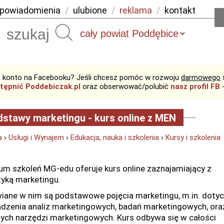
powiadomienia
/
ulubione
/
reklama
/
kontakt
Szukaj
 konto na Facebooku? Jeśli chcesz pomóc w rozwoju
darmowego
tępnić Poddebiczak.pl
oraz obserwować/polubić
nasz profil FB
-
stawy marketingu - kurs online z MEN
a
›
Usługi i Wynajem
›
Edukacja, nauka i szkolenia
›
Kursy i szkolenia
um szkoleń MG-edu oferuje kurs online zaznajamiający z
yką marketingu.
ane w nim są podstawowe pojęcia marketingu, m.in. doty
dzenia analiz marketingowych, badań marketingowych, ora
ych narzędzi marketingowych. Kurs odbywa się w całości