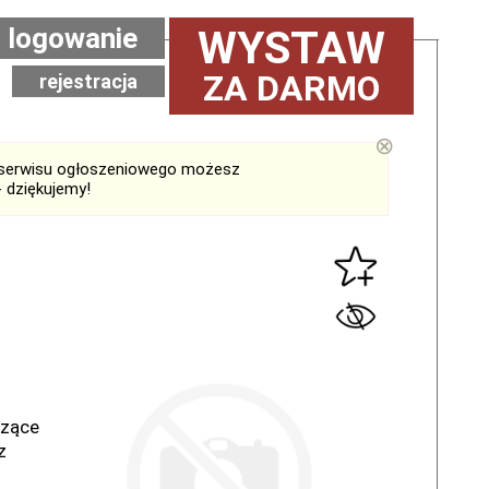
logowanie
WYSTAW
ZA DARMO
rejestracja
⊗
serwisu ogłoszeniowego możesz
 dziękujemy!
czące
z