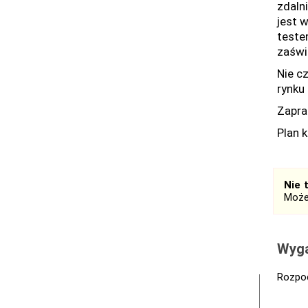
zdaln
jest 
teste
zaświ
Nie c
rynku 
Zapr
Plan 
Nie 
Może
Wyga
Rozpoc