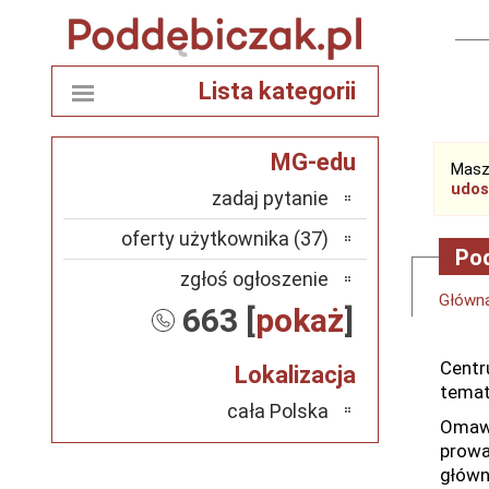
Lista kategorii
MG-edu
Masz
udos
zadaj pytanie
oferty użytkownika (37)
Pod
zgłoś ogłoszenie
Główn
663 [
pokaż
]
Centr
Lokalizacja
temat
cała Polska
Omawi
prowa
główn