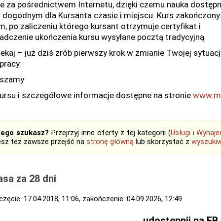
ie za pośrednictwem Internetu, dzięki czemu nauka dostęp
w dogodnym dla Kursanta czasie i miejscu. Kurs zakończony
m, po zaliczeniu którego kursant otrzymuje certyfikat i
adczenie ukończenia kursu wysyłane pocztą tradycyjną.
zekaj – już dziś zrób pierwszy krok w zmianie Twojej sytuacj
pracy.
aszamy
kursu i szczegółowe informacje dostępne na stronie
www.mg
tego szukasz?
Przejrzyj inne oferty z tej kategorii (
Usługi i Wynaj
sz też zawsze przejść na
stronę główną
lub skorzystać z
wyszukiw
sa za 28 dni
zęcie: 17.04.2018, 11:06, zakończenie: 04.09.2026, 12:49
udostępnij na FB