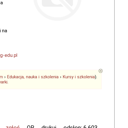
na
i na
-edu.pl
⊗
em
›
Edukacja, nauka i szkolenia
›
Kursy i szkolenia
).
arki
.
zgłoś
QR
drukuj
odsłon: 6 603