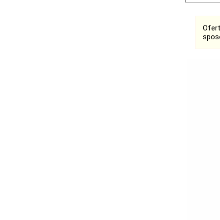
Ofer
spos
Ogłoszenia
Bełchatów
Łask
Łódź
Kalisz
Ostrzeszów
Pabianice