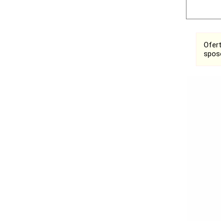
Ofer
spos
Ogłoszenia
Bełchatów
Łask
Łódź
Kalisz
Ostrzeszów