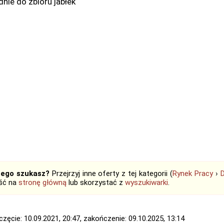
dnie do zbioru jabłek
tego szukasz?
Przejrzyj inne oferty z tej kategorii (
Rynek Pracy
›
jść na
stronę główną
lub skorzystać z
wyszukiwarki
.
zęcie: 10.09.2021, 20:47, zakończenie: 09.10.2025, 13:14