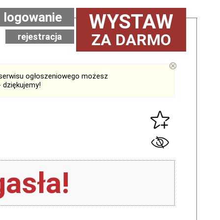
logowanie
WYSTAW
ZA DARMO
rejestracja
⊗
serwisu ogłoszeniowego możesz
 dziękujemy!
asła!