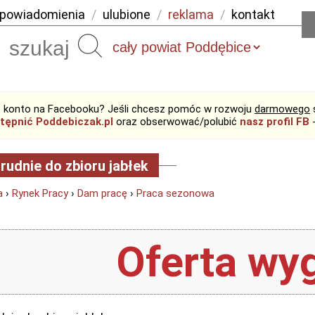
powiadomienia
/
ulubione
/
reklama
/
kontakt
Szukaj
 konto na Facebooku? Jeśli chcesz pomóc w rozwoju
darmowego
tępnić Poddebiczak.pl
oraz obserwować/polubić
nasz profil FB
-
rudnie do zbioru jabłek
a
›
Rynek Pracy
›
Dam pracę
›
Praca sezonowa
Oferta wyg