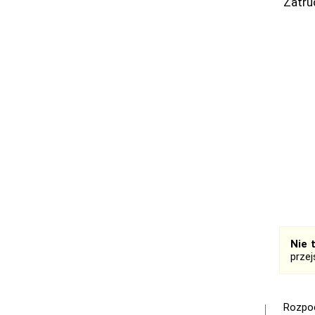
Zatru
Nie 
prze
Rozpoc