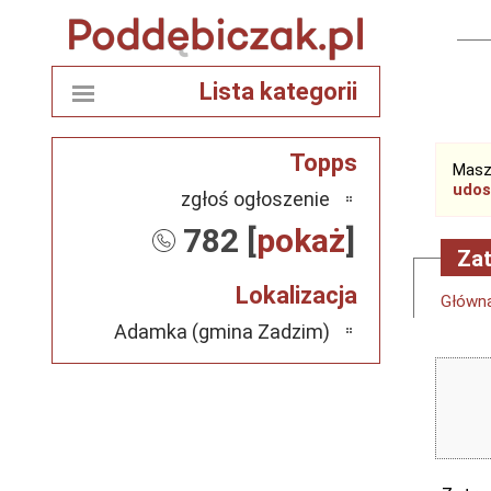
Lista kategorii
Topps
Masz
udos
zgłoś ogłoszenie
782 [
pokaż
]
Zat
Lokalizacja
Główn
Adamka (gmina Zadzim)