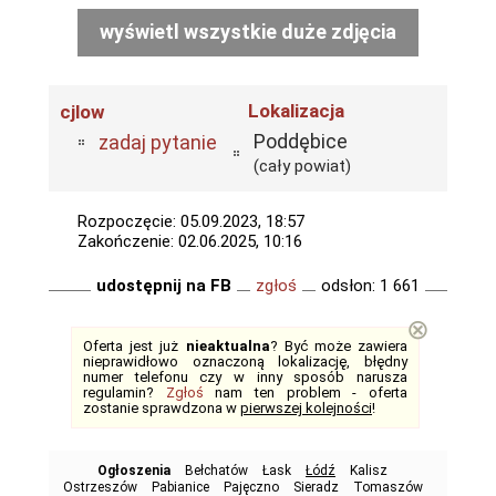
wyświetl wszystkie duże zdjęcia
Lokalizacja
cjlow
Poddębice
zadaj pytanie
(cały powiat)
Rozpoczęcie: 05.09.2023, 18:57
Zakończenie: 02.06.2025, 10:16
udostępnij na FB
zgłoś
odsłon: 1 661
⊗
Oferta jest już
nieaktualna
? Być może zawiera
nieprawidłowo oznaczoną lokalizację, błędny
numer telefonu czy w inny sposób narusza
regulamin?
Zgłoś
nam ten problem - oferta
zostanie sprawdzona w
pierwszej kolejności
!
Ogłoszenia
Bełchatów
Łask
Łódź
Kalisz
Ostrzeszów
Pabianice
Pajęczno
Sieradz
Tomaszów