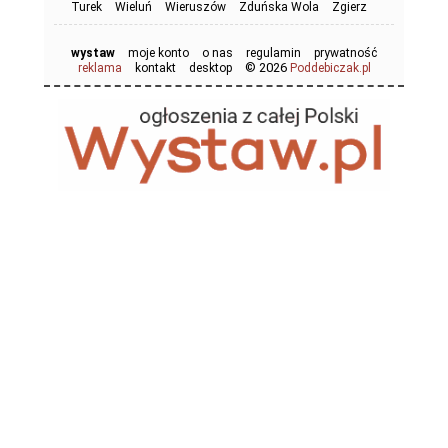
Turek
Wieluń
Wieruszów
Zduńska Wola
Zgierz
wystaw
moje konto
o nas
regulamin
prywatność
© 2026
reklama
kontakt
desktop
Poddebiczak.pl