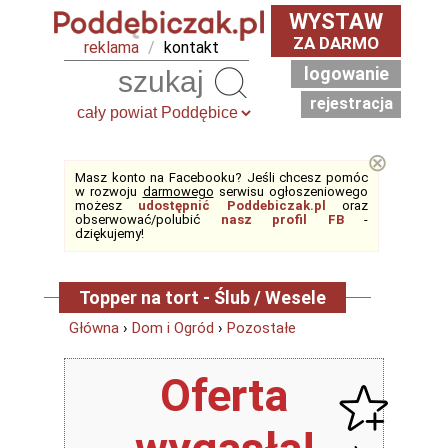
WYSTAW
ZA DARMO
reklama
/
kontakt
logowanie
Szukaj
rejestracja
⊗
Masz konto na Facebooku? Jeśli chcesz pomóc
w rozwoju
darmowego
serwisu ogłoszeniowego
możesz
udostępnić Poddebiczak.pl
oraz
obserwować/polubić
nasz profil FB
-
dziękujemy!
Topper na tort - Ślub / Wesele
Główna
›
Dom i Ogród
›
Pozostałe
Oferta