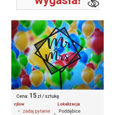
wygasła!
15
Cena:
zł / sztukę
cjlow
Lokalizacja
zadaj pytanie
Poddębice