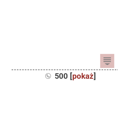
500 [
pokaż
]
Sprzedaż
Dla Dzieci