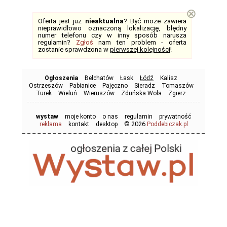
⊗
Oferta jest już
nieaktualna
? Być może zawiera
nieprawidłowo oznaczoną lokalizację, błędny
numer telefonu czy w inny sposób narusza
regulamin?
Zgłoś
nam ten problem - oferta
zostanie sprawdzona w
pierwszej kolejności
!
Ogłoszenia
Bełchatów
Łask
Łódź
Kalisz
Ostrzeszów
Pabianice
Pajęczno
Sieradz
Tomaszów
Turek
Wieluń
Wieruszów
Zduńska Wola
Zgierz
wystaw
moje konto
o nas
regulamin
prywatność
© 2026
reklama
kontakt
desktop
Poddebiczak.pl