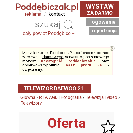
WYSTAW
ZA DARMO
reklama
/
kontakt
logowanie
Szukaj
rejestracja
⊗
Masz konto na Facebooku? Jeśli chcesz pomóc
w rozwoju
darmowego
serwisu ogłoszeniowego
możesz
udostępnić Poddebiczak.pl
oraz
obserwować/polubić
nasz profil FB
-
dziękujemy!
TELEWIZOR DAEWOO 21"
Główna
›
RTV, AGD i Fotografia
›
Telewizja i video
›
Telewizory
Oferta