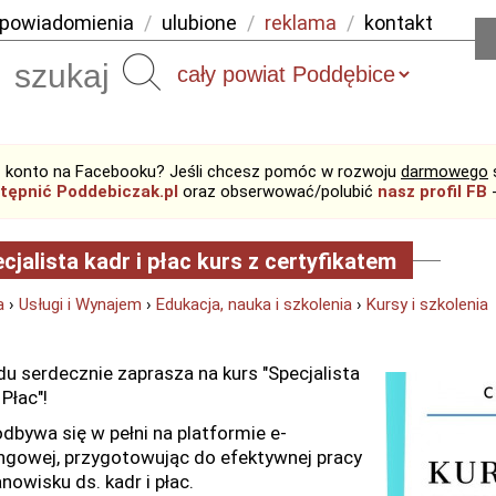
powiadomienia
/
ulubione
/
reklama
/
kontakt
Szukaj
 konto na Facebooku? Jeśli chcesz pomóc w rozwoju
darmowego
tępnić Poddebiczak.pl
oraz obserwować/polubić
nasz profil FB
-
cjalista kadr i płac kurs z certyfikatem
a
›
Usługi i Wynajem
›
Edukacja, nauka i szkolenia
›
Kursy i szkolenia
u serdecznie zaprasza na kurs "Specjalista
 Płac"!
odbywa się w pełni na platformie e-
ingowej, przygotowując do efektywnej pracy
nowisku ds. kadr i płac.