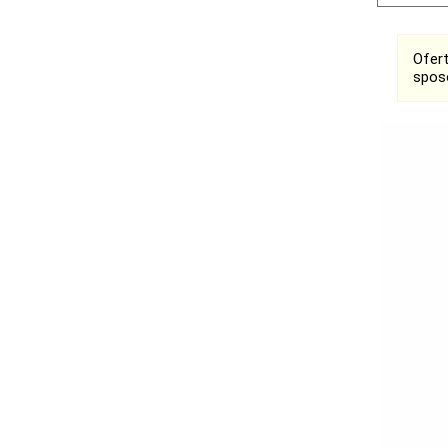
Ofer
spos
Ogłoszenia
Bełchatów
Łask
Łódź
Kalisz
Ostrzeszów
Pabianice