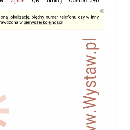
FB
zgłoś
QR
drukuj
odsłon: 696
⊗
ną lokalizację, błędny numer telefonu czy w inny
sprawdzona w
pierwszej kolejności
!