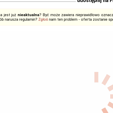
udostępnij na 
ta jest już
nieaktualna
? Być może zawiera nieprawidłowo oznaczo
ób narusza regulamin?
Zgłoś
nam ten problem - oferta zostanie 