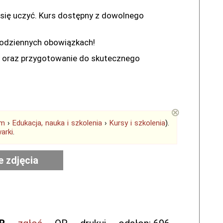
 się uczyć. Kurs dostępny z dowolnego
codziennych obowiązkach!
y oraz przygotowanie do skutecznego
⊗
em
›
Edukacja, nauka i szkolenia
›
Kursy i szkolenia
).
arki
.
e zdjęcia