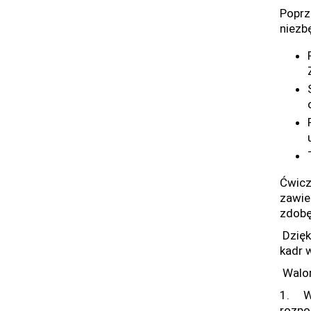
Poprz
niezb
Ćwicz
zawie
zdobę
Dzięk
kadr 
Walor
1. W 
rozpo