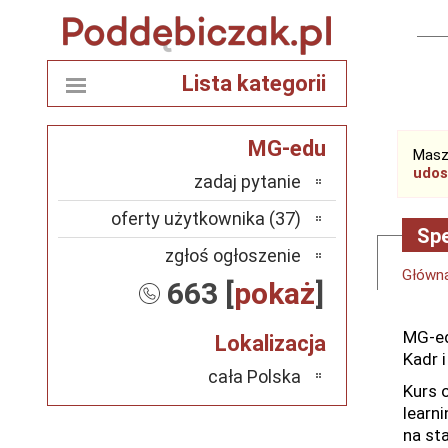
Lista kategorii
MG-edu
Masz
udos
zadaj pytanie
oferty użytkownika (37)
Spe
zgłoś ogłoszenie
Główn
663 [
pokaż
]
MG-ed
Lokalizacja
Kadr i
cała Polska
Kurs 
learn
na sta