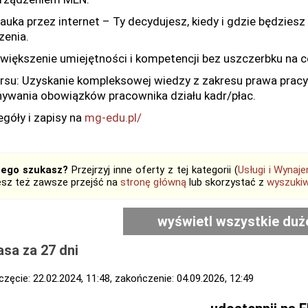
uka przez internet – Ty decydujesz, kiedy i gdzie będziesz
zenia.
iększenie umiejętności i kompetencji bez uszczerbku na 
ursu: Uzyskanie kompleksowej wiedzy z zakresu prawa prac
ywania obowiązków pracownika działu kadr/płac.
góły i zapisy na
mg-edu.pl/
tego szukasz?
Przejrzyj inne oferty z tej kategorii (
Usługi i Wynaj
sz też zawsze przejść na
stronę główną
lub skorzystać z
wyszukiw
wyświetl wszystkie duż
sa za 27 dni
zęcie: 22.02.2024, 11:48, zakończenie: 04.09.2026, 12:49