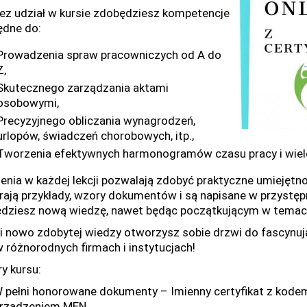
ez udział w kursie zdobędziesz kompetencje
ędne do:
Prowadzenia spraw pracowniczych od A do
Z,
Skutecznego zarządzania aktami
osobowymi,
Precyzyjnego obliczania wynagrodzeń,
urlopów, świadczeń chorobowych, itp.,
Tworzenia efektywnych harmonogramów czasu pracy i wiele
enia w każdej lekcji pozwalają zdobyć praktyczne umiejętno
rają przykłady, wzory dokumentów i są napisane w przystęp
dziesz nową wiedzę, nawet będąc początkującym w temac
i nowo zdobytej wiedzy otworzysz sobie drzwi do fascynując
w różnorodnych firmach i instytucjach!
y kursu:
pełni honorowane dokumenty – Imienny certyfikat z kode
rządzeniem MEN.