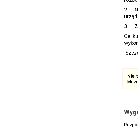
2. Na
urząd
3. Zw
Cel k
wykon
Szcze
Nie 
Może
Wyga
Rozpoc