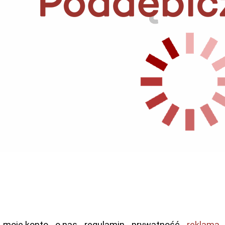
moje konto
o nas
regulamin
prywatność
reklama