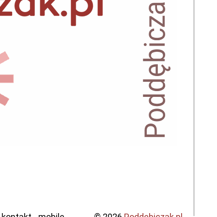
kontakt
mobile
© 2026
Poddebiczak.pl