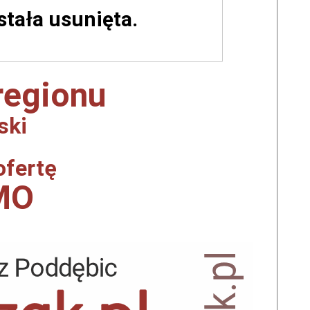
ostała usunięta.
 regionu
ski
ofertę
MO