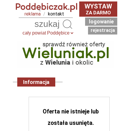
WYSTAW
ZA DARMO
reklama
/
kontakt
logowanie
Szukaj
rejestracja
Informacja
Oferta nie istnieje lub
została usunięta.