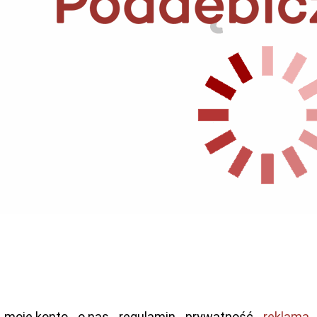
moje konto
o nas
regulamin
prywatność
reklama