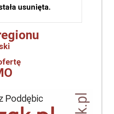
ostała usunięta.
 regionu
ski
ofertę
MO