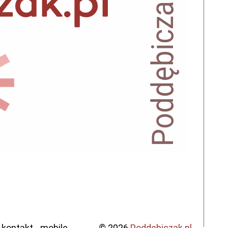
kontakt
mobile
© 2026
Poddebiczak.pl