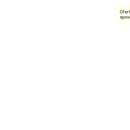
Ofer
spos
Ogłoszenia
Bełchatów
Łask
Łódź
Kalisz
Ostrzeszów
Pabianice