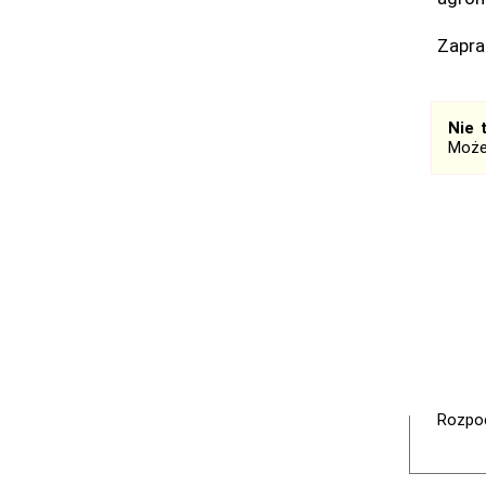
Zapra
Nie 
Może
Rozpoc