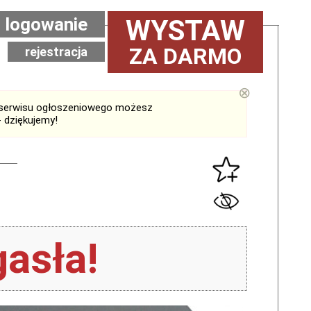
logowanie
WYSTAW
ZA DARMO
rejestracja
⊗
serwisu ogłoszeniowego możesz
 dziękujemy!
asła!