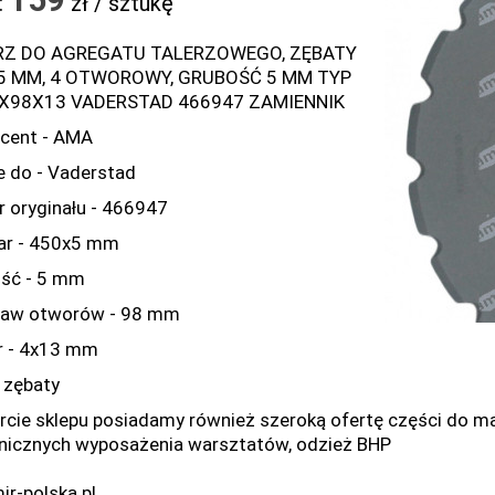
:
zł / sztukę
RZ DO AGREGATU TALERZOWEGO, ZĘBATY
5 MM, 4 OTWOROWY, GRUBOŚĆ 5 MM TYP
4X98X13 VADERSTAD 466947 ZAMIENNIK
cent - AMA
e do - Vaderstad
 oryginału - 466947
r - 450x5 mm
ść - 5 mm
taw otworów - 98 mm
 - 4x13 mm
- zębaty
rcie sklepu posiadamy również szeroką ofertę części do mas
nicznych wyposażenia warsztatów, odzież BHP
ir-polska.pl