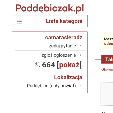
Lista kategorii
camarasieradz
Masz
udos
zadaj pytanie
zgłoś ogłoszenie
Tal
664 [
pokaż
]
Główn
Lokalizacja
Poddębice (cały powiat)