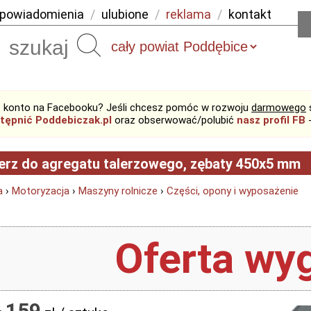
powiadomienia
/
ulubione
/
reklama
/
kontakt
Szukaj
 konto na Facebooku? Jeśli chcesz pomóc w rozwoju
darmowego
tępnić Poddebiczak.pl
oraz obserwować/polubić
nasz profil FB
-
erz do agregatu talerzowego, zębaty 450x5 mm
a
›
Motoryzacja
›
Maszyny rolnicze
›
Części, opony i wyposażenie
Oferta wyg
159