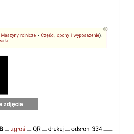
⊗
›
Maszyny rolnicze
›
Części, opony i wyposażenie
).
arki
.
e zdjęcia
FB
zgłoś
QR
drukuj
odsłon: 334