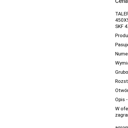
Cena
TALE
450X
SKF 
Produ
Pasuj
Numer
Wymia
Grubo
Rozs
Otwór
Opis 
W ofe
zagra
agrom