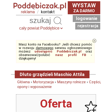
WYSTAW
ZA DARMO
reklama
/
kontakt
logowanie
Szukaj
rejestracja
⊗
Masz konto na Facebooku? Jeśli chcesz pomóc
w rozwoju
darmowego
serwisu ogłoszeniowego
możesz
udostępnić Poddebiczak.pl
oraz
obserwować/polubić
nasz profil FB
-
dziękujemy!
Dłuto grządzieli Maschio Attila
Główna
›
Motoryzacja
›
Maszyny rolnicze
›
Części,
opony i wyposażenie
Oferta