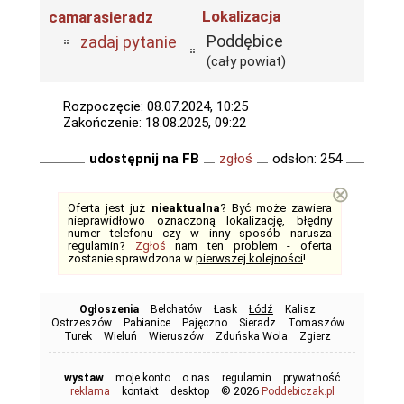
Lokalizacja
camarasieradz
Poddębice
zadaj pytanie
(cały powiat)
Rozpoczęcie: 08.07.2024, 10:25
Zakończenie: 18.08.2025, 09:22
udostępnij na FB
zgłoś
odsłon: 254
⊗
Oferta jest już
nieaktualna
? Być może zawiera
nieprawidłowo oznaczoną lokalizację, błędny
numer telefonu czy w inny sposób narusza
regulamin?
Zgłoś
nam ten problem - oferta
zostanie sprawdzona w
pierwszej kolejności
!
Ogłoszenia
Bełchatów
Łask
Łódź
Kalisz
Ostrzeszów
Pabianice
Pajęczno
Sieradz
Tomaszów
Turek
Wieluń
Wieruszów
Zduńska Wola
Zgierz
wystaw
moje konto
o nas
regulamin
prywatność
© 2026
reklama
kontakt
desktop
Poddebiczak.pl