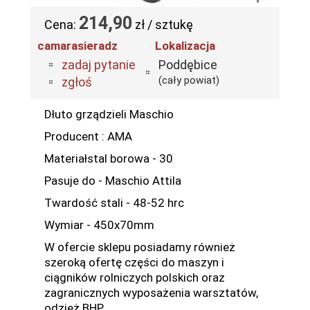
214,90
Cena:
zł / sztukę
camarasieradz
Lokalizacja
zadaj pytanie
Poddębice
(cały powiat)
zgłoś
Dłuto grządzieli Maschio
Producent : AMA
Materiałstal borowa - 30
Pasuje do - Maschio Attila
Twardość stali - 48-52 hrc
Wymiar - 450x70mm
W ofercie sklepu posiadamy również
szeroką ofertę części do maszyn i
ciągników rolniczych polskich oraz
zagranicznych wyposażenia warsztatów,
odzież BHP