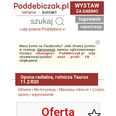
WYSTAW
ZA DARMO
reklama
/
kontakt
logowanie
Szukaj
rejestracja
⊗
Masz konto na Facebooku? Jeśli chcesz pomóc
w rozwoju
darmowego
serwisu ogłoszeniowego
możesz
udostępnić Poddebiczak.pl
oraz
obserwować/polubić
nasz profil FB
-
dziękujemy!
Opona radialna, rolnicza Taurus
11.2 R20
Główna
›
Motoryzacja
›
Maszyny rolnicze
›
Części,
opony i wyposażenie
Oferta