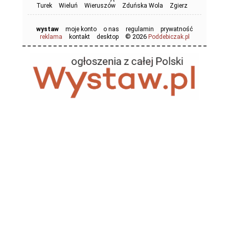
Turek
Wieluń
Wieruszów
Zduńska Wola
Zgierz
wystaw
moje konto
o nas
regulamin
prywatność
© 2026
reklama
kontakt
desktop
Poddebiczak.pl