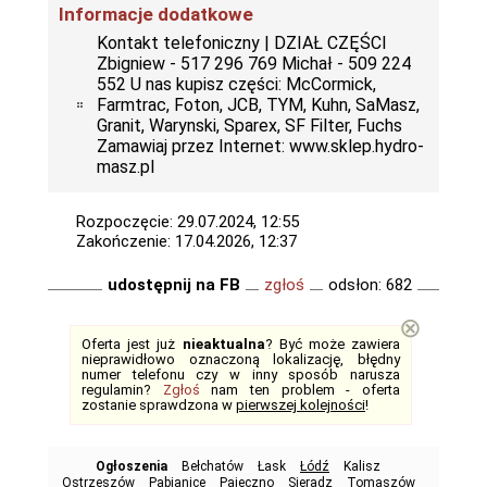
Informacje dodatkowe
Kontakt telefoniczny | DZIAŁ CZĘŚCI
Zbigniew - 517 296 769 Michał - 509 224
552 U nas kupisz części: McCormick,
Farmtrac, Foton, JCB, TYM, Kuhn, SaMasz,
Granit, Warynski, Sparex, SF Filter, Fuchs
Zamawiaj przez Internet: www.sklep.hydro-
masz.pl
Rozpoczęcie: 29.07.2024, 12:55
Zakończenie: 17.04.2026, 12:37
udostępnij na FB
zgłoś
odsłon: 682
⊗
Oferta jest już
nieaktualna
? Być może zawiera
nieprawidłowo oznaczoną lokalizację, błędny
numer telefonu czy w inny sposób narusza
regulamin?
Zgłoś
nam ten problem - oferta
zostanie sprawdzona w
pierwszej kolejności
!
Ogłoszenia
Bełchatów
Łask
Łódź
Kalisz
Ostrzeszów
Pabianice
Pajęczno
Sieradz
Tomaszów