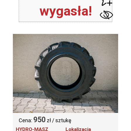
wygasła!
950
Cena:
zł / sztukę
HYDRO-MASZ
Lokalizacja