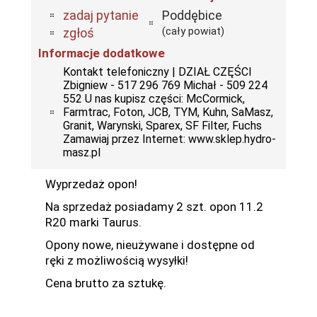
zadaj pytanie
Poddębice
(cały powiat)
zgłoś
Informacje dodatkowe
Kontakt telefoniczny | DZIAŁ CZĘŚCI
Zbigniew - 517 296 769 Michał - 509 224
552 U nas kupisz części: McCormick,
Farmtrac, Foton, JCB, TYM, Kuhn, SaMasz,
Granit, Warynski, Sparex, SF Filter, Fuchs
Zamawiaj przez Internet: www.sklep.hydro-
masz.pl
Wyprzedaż opon!
Na sprzedaż posiadamy 2 szt. opon 11.2
R20 marki Taurus.
Opony nowe, nieużywane i dostępne od
ręki z możliwością wysyłki!
Cena brutto za sztukę.