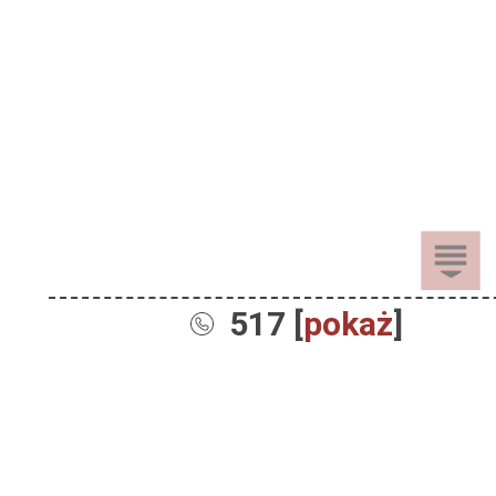
517 [
pokaż
]
Sprzedaż
Dla Dzieci