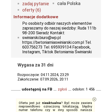
cała Polska
zadaj pytanie
oferty (6)
Informacje dodatkowe
Po osobisty odbiór naszych elementów
zapraszamy do naszej siedziby: Ruda 111b
98-200 Sieradz Kontakt:
swiniarski.biuro@wp.pl
https://betoniarniaswiniarski.com.pl Tel.
603756273 Tel. 695939134 Facebook,
Instagram, Tiktok Betoniarnia Świniarski
Wygasa za 31 dni
Rozpoczęcie: 04.11.2024, 23:29
Zakończenie: 07.09.2026, 20:11
udostępnij na FB
zgłoś
odsłon: 1 456
⊗
Oferta jest już
nieaktualna
? Być może zawiera
nieprawidłowo oznaczoną lokalizację, błędny
numer telefonu czy w inny sposób narusza