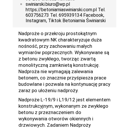
swiniarski.biuro@wp.pl
https://betoniarniaswiniarski.com.pl Tel.
603756273 Tel. 695939134 Facebook,
Instagram, Tiktok Betoniarnia Świniarski
Nadproże o przekroju prostokątnym
kwadratowym NK charakteryzuje duża
nośność, przy zachowaniu małych
wymiarów poprzecznych. Wykonywane są
z betonu zwykłego, tworząc zwartą
monolityczną zamknietą konstrukcję.
Nadproża nie wymagają zalewania
betonem, co znacznie przyśpiesza prace
budowlane i pozwala na kontynuację pracy
zaraz po ułożeniu nadproży.
Nadproże L-19/9 i L19/12 jest elementem
konstrukcyjnym, wykonanym ze zwykłego
betonu z przeznaczeniem do
wykonywania otworów okiennych i
drzwiowych. Zadaniem Nadproży