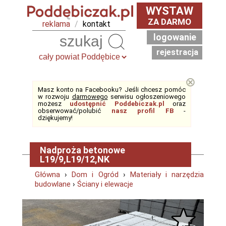
WYSTAW
ZA DARMO
reklama
/
kontakt
logowanie
Szukaj
rejestracja
⊗
Masz konto na Facebooku? Jeśli chcesz pomóc
w rozwoju
darmowego
serwisu ogłoszeniowego
możesz
udostępnić Poddebiczak.pl
oraz
obserwować/polubić
nasz profil FB
-
dziękujemy!
Nadproża betonowe
L19/9,L19/12,NK
Główna
›
Dom i Ogród
›
Materiały i narzędzia
budowlane
›
Ściany i elewacje