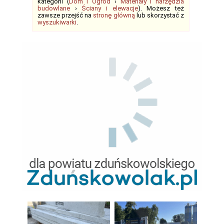
kategorii (
Dom i Ogród
›
Materiały i narzędzia
budowlane
›
Ściany i elewacje
). Możesz też
zawsze przejść na
stronę główną
lub skorzystać z
wyszukiwarki
.