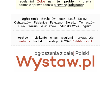
regulamin?
Zgłoś
nam ten problem - oferta
zostanie sprawdzona w
pierwszej kolejności
!
Ogłoszenia
Bełchatów
Łask
Łódź
Kalisz
Ostrzeszów
Pabianice
Pajęczno
Sieradz
Tomaszów
Turek
Wieluń
Wieruszów
Zduńska Wola
Zgierz
wystaw
moje konto
o nas
regulamin
prywatność
© 2026
reklama
kontakt
desktop
Poddebiczak.pl