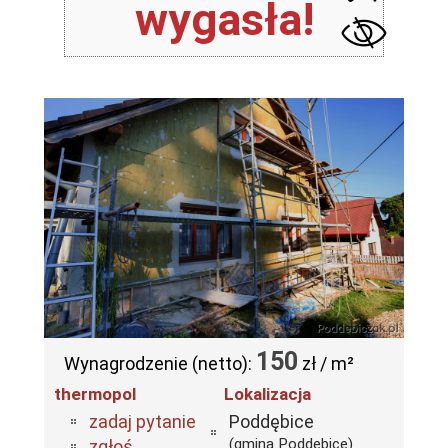
wygasła!
150
Wynagrodzenie (netto):
zł / m²
thermopol
Lokalizacja
zadaj pytanie
Poddębice
(gmina Poddębice)
zgłoś