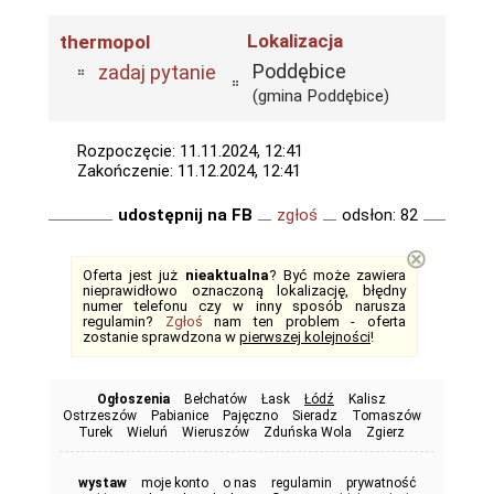
Lokalizacja
thermopol
Poddębice
zadaj pytanie
(gmina Poddębice)
Rozpoczęcie: 11.11.2024, 12:41
Zakończenie: 11.12.2024, 12:41
udostępnij na FB
zgłoś
odsłon: 82
⊗
Oferta jest już
nieaktualna
? Być może zawiera
nieprawidłowo oznaczoną lokalizację, błędny
numer telefonu czy w inny sposób narusza
regulamin?
Zgłoś
nam ten problem - oferta
zostanie sprawdzona w
pierwszej kolejności
!
Ogłoszenia
Bełchatów
Łask
Łódź
Kalisz
Ostrzeszów
Pabianice
Pajęczno
Sieradz
Tomaszów
Turek
Wieluń
Wieruszów
Zduńska Wola
Zgierz
wystaw
moje konto
o nas
regulamin
prywatność