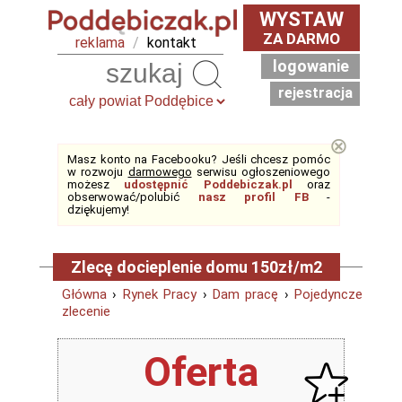
WYSTAW
ZA DARMO
reklama
/
kontakt
logowanie
Szukaj
rejestracja
⊗
Masz konto na Facebooku? Jeśli chcesz pomóc
w rozwoju
darmowego
serwisu ogłoszeniowego
możesz
udostępnić Poddebiczak.pl
oraz
obserwować/polubić
nasz profil FB
-
dziękujemy!
Zlecę docieplenie domu 150zł/m2
Główna
›
Rynek Pracy
›
Dam pracę
›
Pojedyncze
zlecenie
Oferta