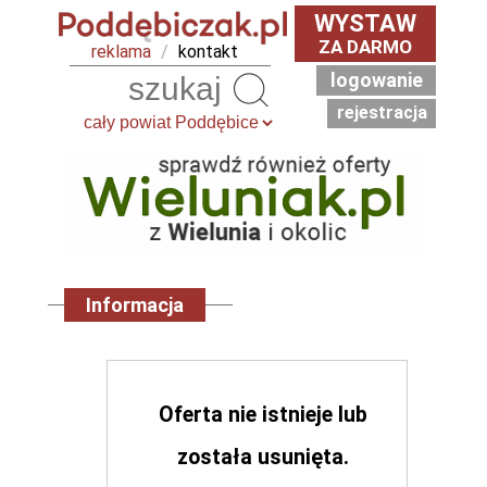
WYSTAW
ZA DARMO
reklama
/
kontakt
logowanie
Szukaj
rejestracja
Informacja
Oferta nie istnieje lub
została usunięta.