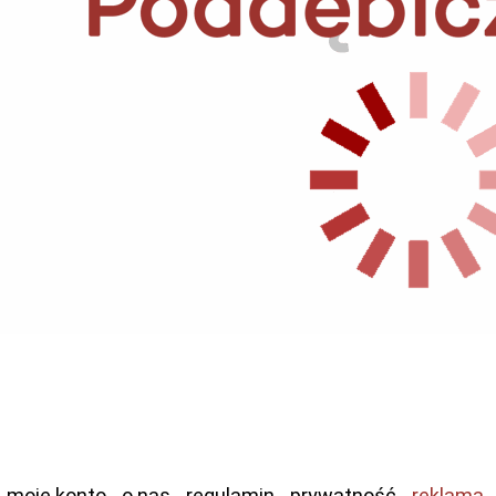
moje konto
o nas
regulamin
prywatność
reklama