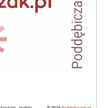
kontakt
mobile
© 2026
Poddebiczak.pl