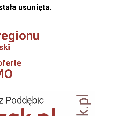
ostała usunięta.
 regionu
ski
ofertę
MO