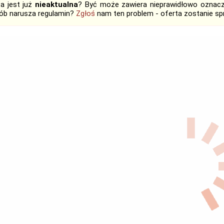
ta jest już
nieaktualna
? Być może zawiera nieprawidłowo oznaczo
ób narusza regulamin?
Zgłoś
nam ten problem - oferta zostanie 