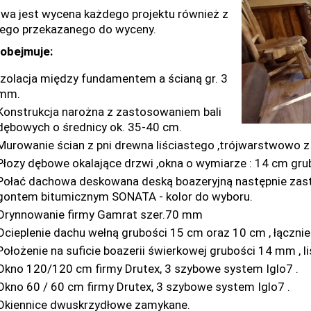
iwa jest wycena każdego projektu również z
ego przekazanego do wyceny.
obejmuje:
Izolacja między fundamentem a ścianą gr. 3
mm.
Konstrukcja narożna z zastosowaniem bali
dębowych o średnicy ok. 35-40 cm.
Murowanie ścian z pni drewna liściastego ,trójwarstwowo 
Płozy dębowe okalające drzwi ,okna o wymiarze : 14 cm gru
Połać dachowa deskowana deską boazeryjną następnie zast
gontem bitumicznym SONATA - kolor do wyboru.
Orynnowanie firmy Gamrat szer.70 mm
Ocieplenie dachu wełną grubości 15 cm oraz 10 cm , łączni
Położenie na suficie boazerii świerkowej grubości 14 mm , l
Okno 120/120 cm firmy Drutex, 3 szybowe system Iglo7 .
Okno 60 / 60 cm firmy Drutex, 3 szybowe system Iglo7 .
Okiennice dwuskrzydłowe zamykane.