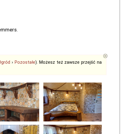
Remmers.
⊗
Ogród
›
Pozostałe
). Możesz też zawsze przejść na