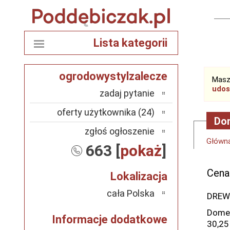
Lista kategorii
ogrodowystylzalecze
Masz
udos
zadaj pytanie
oferty użytkownika (24)
Dom
zgłoś ogłoszenie
Główn
663 [
pokaż
]
Cena
Lokalizacja
cała Polska
DREW
Domek
Informacje dodatkowe
30,25