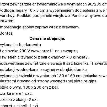
Drzwi zewnętrzne antywłamaniowe o wymiarach 90/205 cm(
Podłoga: legary 10 x 5 cm z wypełnieniem docieplenia z weł
warstwy. .Podkład pod panele winylowe. Panele winylowe do
listwami.
Impregnacja spoiny zapraw wraz z drewnem.
Mon
Cena nie obejmuje:
wykonania fundamentu
3 gniazdka 230 V wewnątrz i 1 na zewnątrz,
oświetlenia; żyrandol z bali okrągłych = 3 klinkiety ,
podświetlenie zewnętrzne elewacji 8 szt. łazienka : 1 świat
Instalacji wodno-kanalizacyjnej w obrębie domku.
wykonania łazienki o wymiarach 180 x 160 cm :ścianka zew
plastrami drewna od strony wewnętrznej płyta re-gips
łóżka o wym. 180 x 200 cm z bali.
szafka mała 1 szt..
krzesło z akacji -2 szt.
taboret z akacji -1 szt.