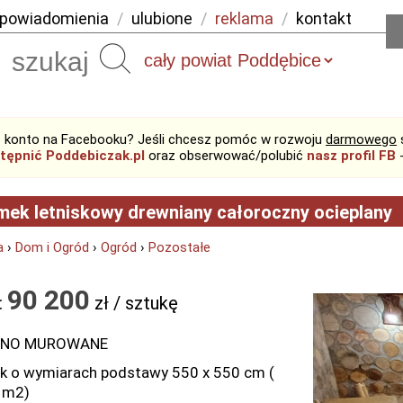
powiadomienia
/
ulubione
/
reklama
/
kontakt
Szukaj
 konto na Facebooku? Jeśli chcesz pomóc w rozwoju
darmowego
tępnić Poddebiczak.pl
oraz obserwować/polubić
nasz profil FB
-
ek letniskowy drewniany całoroczny ocieplany
a
›
Dom i Ogród
›
Ogród
›
Pozostałe
90 200
:
zł / sztukę
NO MUROWANE
 o wymiarach podstawy 550 x 550 cm (
 m2)