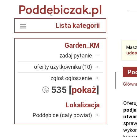
Lista kategorii
Garden_KM
Masz
udos
zadaj pytanie
oferty użytkownika (10)
Pod
zgłoś ogłoszenie
Główn
535 [
pokaż
]
Ofer
Lokalizacja
podja
Poddębice (cały powiat)
utwar
spraw
wykon
krusz