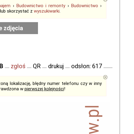
najem
›
Budownictwo i remonty
›
Budownictwo
›
lub skorzystać z
wyszukiwarki
.
e zdjęcia
FB
zgłoś
QR
drukuj
odsłon: 617
⊗
ną lokalizację, błędny numer telefonu czy w inny
sprawdzona w
pierwszej kolejności
!