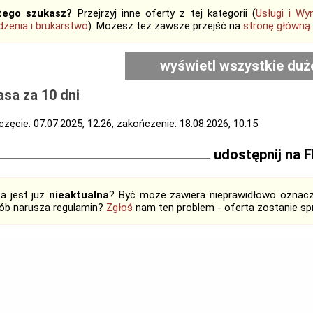
tego szukasz?
Przejrzyj inne oferty z tej kategorii (
Usługi i Wy
zenia i brukarstwo
). Możesz też zawsze przejść na
stronę główną
wyświetl wszystkie duż
sa za 10 dni
zęcie: 07.07.2025, 12:26, zakończenie: 18.08.2026, 10:15
udostępnij na 
ta jest już
nieaktualna
? Być może zawiera nieprawidłowo oznaczo
ób narusza regulamin?
Zgłoś
nam ten problem - oferta zostanie 