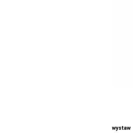
Ogłoszenia
Bełchatów
Łask
Łódź
Kalisz
Ostrzeszów
Pabianice
Pajęczno
Sieradz
Tomaszów
Turek
Wieluń
Wieruszów
Zduńska Wola
Zgierz
wystaw