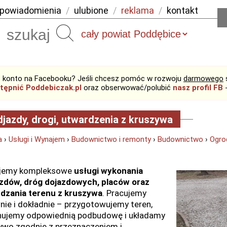
powiadomienia
/
ulubione
/
reklama
/
kontakt
Szukaj
 konto na Facebooku? Jeśli chcesz pomóc w rozwoju
darmowego
tępnić Poddebiczak.pl
oraz obserwować/polubić
nasz profil FB
-
jazdy, drogi, utwardzenia z kruszywa
a
›
Usługi i Wynajem
›
Budownictwo i remonty
›
Budownictwo
›
Ogro
ujemy kompleksowe
usługi wykonania
zdów, dróg dojazdowych, placów oraz
dzania terenu z kruszywa
. Pracujemy
nie i dokładnie – przygotowujemy teren,
ujemy odpowiednią podbudowę i układamy
ywo zgodnie z przeznaczeniem i