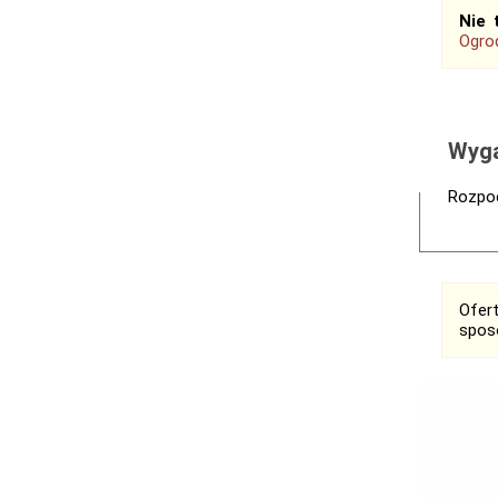
Nie 
Ogrod
Wyga
Rozpoc
Ofer
spos