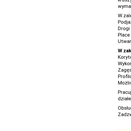
wymag
W zal
Podja
Drogi
Place
Utwar
W zak
Koryt
Wykon
Zagęs
Profil
Możli
Pracu
działe
Obsłu
Zadzw