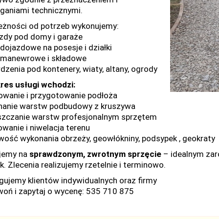
aniami technicznymi.
eżności od potrzeb wykonujemy:
zdy pod domy i garaże
 dojazdowe na posesje i działki
 manewrowe i składowe
dzenia pod kontenery, wiaty, altany, ogrody
res usługi wchodzi:
owanie i przygotowanie podłoża
anie warstw podbudowy z kruszywa
zczanie warstw profesjonalnym sprzętem
owanie i niwelacja terenu
wość wykonania obrzeży, geowłókniny, podsypek , geokraty
jemy na
sprawdzonym, zwrotnym sprzęcie
– idealnym zar
k. Zlecenia realizujemy rzetelnie i terminowo.
gujemy klientów indywidualnych oraz firmy
oń i zapytaj o wycenę: 535 710 875