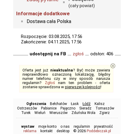
(cały powiat)
Informacje dodatkowe
Dostawa cała Polska
Rozpoczęcie: 03.08.2025, 17:56
Zakończenie: 04.11.2025, 17:56
udostępnij na FB
zgłoś
odsłon: 406
⊗
Oferta jest już
nieaktualna
? Być może zawiera
nieprawidłowo oznaczoną lokalizację, błędny
numer telefonu czy w inny sposób narusza
regulamin?
Zgłoś
nam ten problem - oferta
zostanie sprawdzona w
pierwszej kolejności
!
Ogłoszenia
Bełchatów
Łask
Łódź
Kalisz
Ostrzeszów
Pabianice
Pajęczno
Sieradz
Tomaszów
Turek
Wieluń
Wieruszów
Zduńska Wola
Zgierz
wystaw
moje konto
o nas
regulamin
prywatność
© 2026
reklama
kontakt
desktop
Poddebiczak.pl