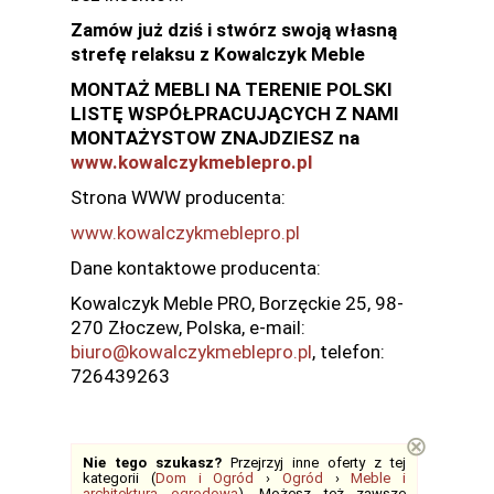
Zamów już dziś i stwórz swoją własną
strefę relaksu z Kowalczyk Meble
MONTAŻ MEBLI NA TERENIE POLSKI
LISTĘ WSPÓŁPRACUJĄCYCH Z NAMI
MONTAŻYSTOW ZNAJDZIESZ na
www.kowalczykmeblepro.pl
Strona WWW producenta:
www.kowalczykmeblepro.pl
Dane kontaktowe producenta:
Kowalczyk Meble PRO, Borzęckie 25, 98-
270 Złoczew, Polska, e-mail:
biuro@kowalczykmeblepro.pl
, telefon:
726439263
⊗
Nie tego szukasz?
Przejrzyj inne oferty z tej
kategorii (
Dom i Ogród
›
Ogród
›
Meble i
architektura ogrodowa
). Możesz też zawsze