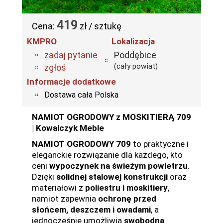
419
Cena:
zł / sztukę
KMPRO
Lokalizacja
zadaj pytanie
Poddębice
(cały powiat)
zgłoś
Informacje dodatkowe
Dostawa cała Polska
NAMIOT OGRODOWY z MOSKITIERĄ 709
| Kowalczyk Meble
NAMIOT OGRODOWY 709
to praktyczne i
eleganckie rozwiązanie dla każdego, kto
ceni
wypoczynek na świeżym powietrzu
.
Dzięki
solidnej stalowej konstrukcji
oraz
materiałowi z
poliestru i moskitiery
,
namiot zapewnia
ochronę przed
słońcem, deszczem i owadami
, a
jednocześnie umożliwia
swobodną