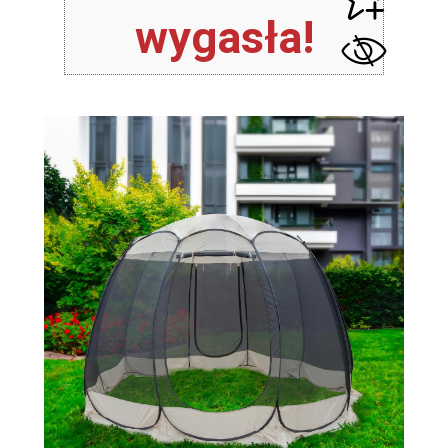
wygasła!