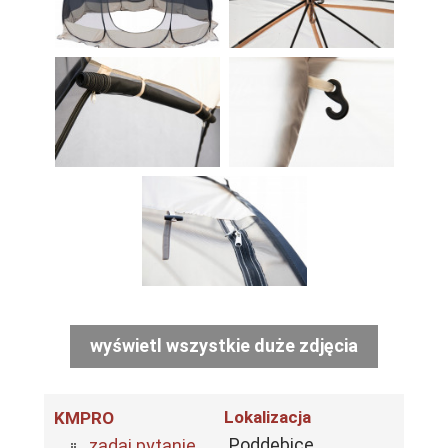
wyświetl wszystkie duże zdjęcia
Lokalizacja
KMPRO
Poddębice
zadaj pytanie