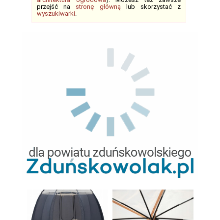
przejść na
stronę główną
lub skorzystać z
wyszukiwarki
.