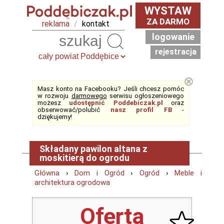
WYSTAW
ZA DARMO
reklama
/
kontakt
logowanie
Szukaj
rejestracja
⊗
Masz konto na Facebooku? Jeśli chcesz pomóc
w rozwoju
darmowego
serwisu ogłoszeniowego
możesz
udostępnić Poddebiczak.pl
oraz
obserwować/polubić
nasz profil FB
-
dziękujemy!
Składany pawilon altana z
moskitierą do ogrodu
Główna
›
Dom i Ogród
›
Ogród
›
Meble i
architektura ogrodowa
Oferta