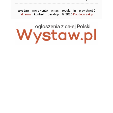
wystaw
moje konto
o nas
regulamin
prywatność
© 2026
reklama
kontakt
desktop
Poddebiczak.pl