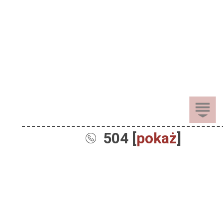
504 [
pokaż
]
Sprzedaż
Dla Dzieci