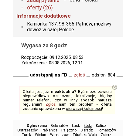
oferty (26)
Informacje dodatkowe
Kamionka 137, 98-355 Pątnów, możliwy
dowóz w całej Polsce
Wygasa za 8 godz
Rozpoczęcie: 09.12.2025, 08:53
Zakończenie: 08.08.2026, 12:11
udostępnij na FB
zgłoś
odsłon: 884
⊗
Oferta jest już
nieaktualna
? Być może zawiera
nieprawidłowo oznaczoną lokalizację, błędny
numer telefonu czy w inny sposób narusza
regulamin?
Zgłoś
nam ten problem - oferta
zostanie sprawdzona w
pierwszej kolejności
!
Ogłoszenia
Bełchatów
Łask
Łódź
Kalisz
Ostrzeszów
Pabianice
Pajęczno
Sieradz
Tomaszów
Turek
Wieluń
Wieruszów
Zduńska Wola
Zgierz