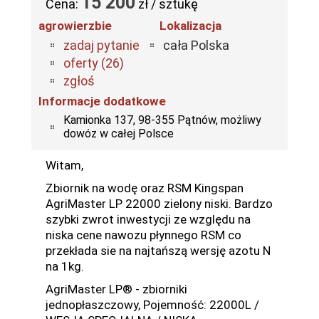
15 200
Cena:
zł / sztukę
agrowierzbie
Lokalizacja
zadaj pytanie
cała Polska
oferty (26)
zgłoś
Informacje dodatkowe
Kamionka 137, 98-355 Pątnów, możliwy
dowóz w całej Polsce
Witam,
Zbiornik na wodę oraz RSM Kingspan
AgriMaster LP 22000 zielony niski. Bardzo
szybki zwrot inwestycji ze względu na
niska cene nawozu płynnego RSM co
przekłada sie na najtańszą wersję azotu N
na 1kg.
AgriMaster LP® - zbiorniki
jednopłaszczowy, Pojemność: 22000L /