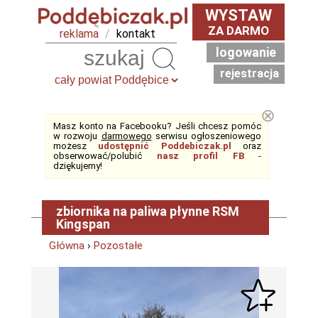
WYSTAW
ZA DARMO
reklama
/
kontakt
logowanie
Szukaj
rejestracja
⊗
Masz konto na Facebooku? Jeśli chcesz pomóc
w rozwoju
darmowego
serwisu ogłoszeniowego
możesz
udostępnić Poddebiczak.pl
oraz
obserwować/polubić
nasz profil FB
-
dziękujemy!
zbiornika na paliwa płynne RSM
Kingspan
Główna
›
Pozostałe