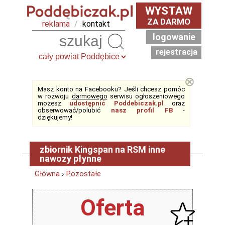
WYSTAW
ZA DARMO
reklama
/
kontakt
logowanie
Szukaj
rejestracja
⊗
Masz konto na Facebooku? Jeśli chcesz pomóc
w rozwoju
darmowego
serwisu ogłoszeniowego
możesz
udostępnić Poddebiczak.pl
oraz
obserwować/polubić
nasz profil FB
-
dziękujemy!
zbiornik Kingspan na RSM inne
nawozy płynne
Główna
›
Pozostałe
Oferta