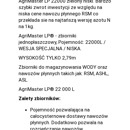
AgriMaster LP 22000 zielony niski. Bardzo
szybki zwrot inwestycji ze względu na
niska cene nawozu płynnego RSM co
przekłada sie na najtańszą wersję azotu N
na 1kg.
AgriMaster LP® - zbiorniki
jednopłaszczowy, Pojemność: 22000L /
WESJA SPECJALNA / NISKA.
WYSOKOŚĆ TYLKO 2,79m
Zbiorniki do magazynowania WODY oraz
nawozów płynnych takich jak: RSM, ASHL,
ASL.
AgriMaster LP® 22 000 L
Zalety zbiorników:
Pojemność pozwalająca na
całocysternowe dostawy nawozów
płynnych. Dodatkowo pozwala na
rozcieńczanie nawozów