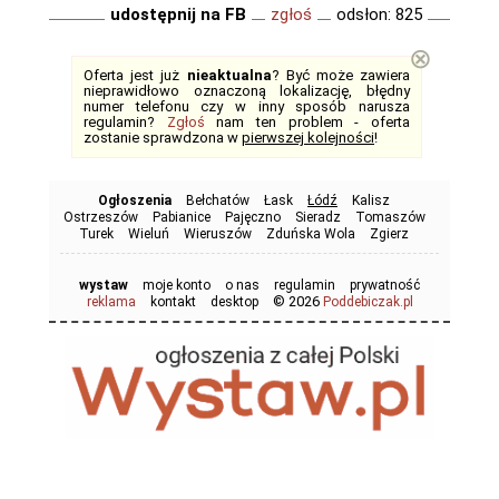
udostępnij na FB
zgłoś
odsłon: 825
⊗
Oferta jest już
nieaktualna
? Być może zawiera
nieprawidłowo oznaczoną lokalizację, błędny
numer telefonu czy w inny sposób narusza
regulamin?
Zgłoś
nam ten problem - oferta
zostanie sprawdzona w
pierwszej kolejności
!
Ogłoszenia
Bełchatów
Łask
Łódź
Kalisz
Ostrzeszów
Pabianice
Pajęczno
Sieradz
Tomaszów
Turek
Wieluń
Wieruszów
Zduńska Wola
Zgierz
wystaw
moje konto
o nas
regulamin
prywatność
© 2026
reklama
kontakt
desktop
Poddebiczak.pl