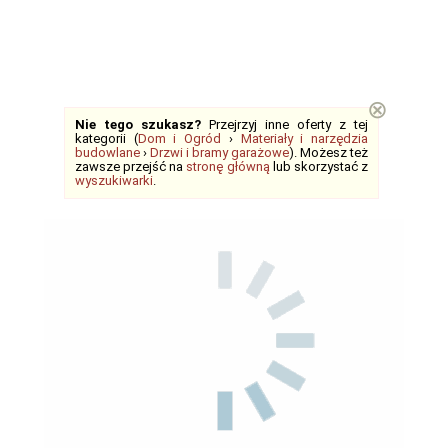
⊗
Nie tego szukasz?
Przejrzyj inne oferty z tej
kategorii (
Dom i Ogród
›
Materiały i narzędzia
budowlane
›
Drzwi i bramy garażowe
). Możesz też
zawsze przejść na
stronę główną
lub skorzystać z
wyszukiwarki
.