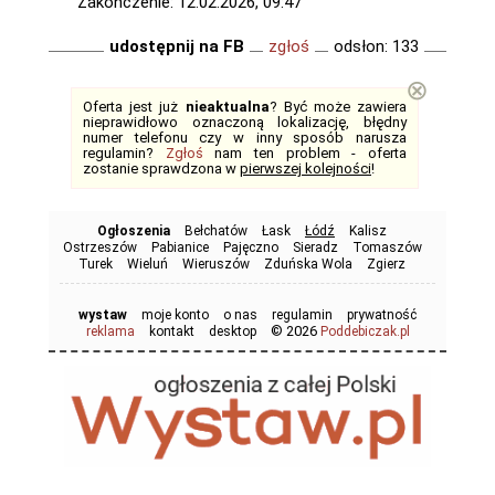
Zakończenie: 12.02.2026, 09:47
udostępnij na FB
zgłoś
odsłon: 133
⊗
Oferta jest już
nieaktualna
? Być może zawiera
nieprawidłowo oznaczoną lokalizację, błędny
numer telefonu czy w inny sposób narusza
regulamin?
Zgłoś
nam ten problem - oferta
zostanie sprawdzona w
pierwszej kolejności
!
Ogłoszenia
Bełchatów
Łask
Łódź
Kalisz
Ostrzeszów
Pabianice
Pajęczno
Sieradz
Tomaszów
Turek
Wieluń
Wieruszów
Zduńska Wola
Zgierz
wystaw
moje konto
o nas
regulamin
prywatność
© 2026
reklama
kontakt
desktop
Poddebiczak.pl