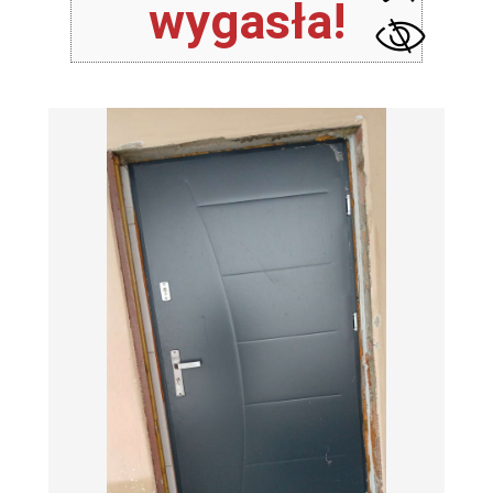
wygasła!