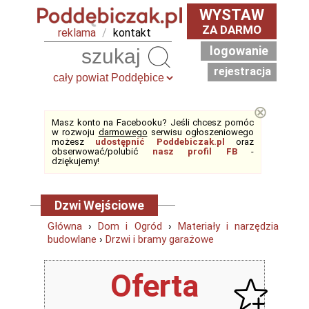
WYSTAW
ZA DARMO
reklama
/
kontakt
logowanie
Szukaj
rejestracja
⊗
Masz konto na Facebooku? Jeśli chcesz pomóc
w rozwoju
darmowego
serwisu ogłoszeniowego
możesz
udostępnić Poddebiczak.pl
oraz
obserwować/polubić
nasz profil FB
-
dziękujemy!
Dzwi Wejściowe
Główna
›
Dom i Ogród
›
Materiały i narzędzia
budowlane
›
Drzwi i bramy garażowe
Oferta