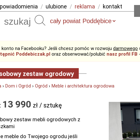
powiadomienia
/
ulubione
/
reklama
/
kontakt
Szukaj
 konto na Facebooku? Jeśli chcesz pomóc w rozwoju
darmowego
tępnić Poddebiczak.pl
oraz obserwować/polubić
nasz profil FB
-
osobowy zestaw ogrodowy
a
›
Dom i Ogród
›
Ogród
›
Meble i architektura ogrodowa
13 990
:
zł / sztukę
bowy zestaw mebli ogrodowych z
szkami
ne meble do Twojego ogrodu jeśli