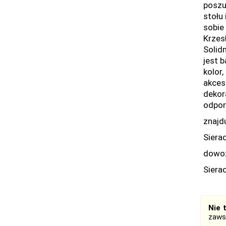
poszu
stołu
sobie
Krzes
Solid
jest 
kolor
akces
dekor
odpor
znajd
Siera
dowoz
Siera
Nie 
zaws