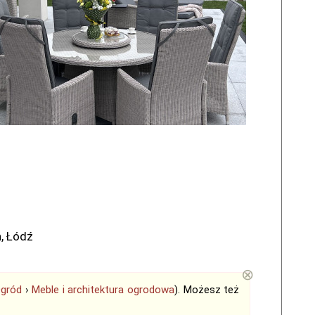
ń, Łódź
⊗
gród
›
Meble i architektura ogrodowa
). Możesz też