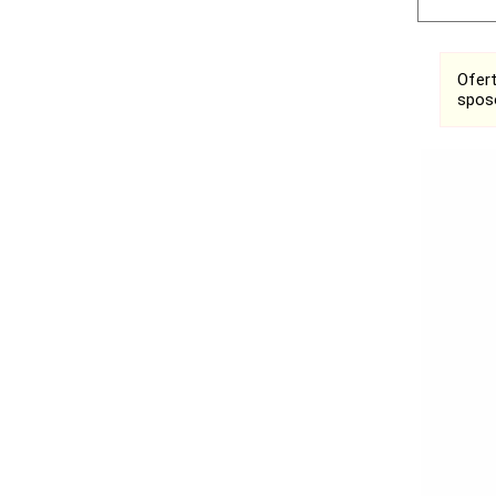
Ofer
spos
Ogłoszenia
Bełchatów
Łask
Łódź
Kalisz
Ostrzeszów