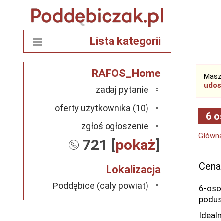
Lista kategorii
RAFOS_Home
Masz
udos
zadaj pytanie
oferty użytkownika (10)
6 
zgłoś ogłoszenie
Główn
721 [
pokaż
]
Cena
Lokalizacja
Poddębice (cały powiat)
6-oso
podu
Ideal