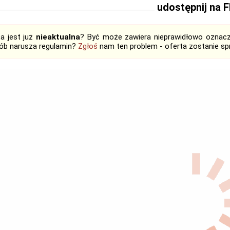
udostępnij na 
ta jest już
nieaktualna
? Być może zawiera nieprawidłowo oznaczo
ób narusza regulamin?
Zgłoś
nam ten problem - oferta zostanie 