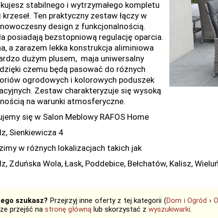
kujesz stabilnego i wytrzymałego kompletu
 i krzeseł. Ten praktyczny zestaw łączy w
 nowoczesny design z funkcjonalnością.
ła posiadają bezstopniową regulację oparcia.
na, a zarazem lekka konstrukcja aliminiowa
bardzo dużym plusem, maja uniwersalny
, dzięki czemu będą pasować do różnych
oriów ogrodowych i kolorowych poduszek
acyjnych. Zestaw charakteryzuje się wysoką
nością na warunki atmosferyczne.
ujemy się w Salon Meblowy RAFOS Home
dz, Sienkiewicza 4
imy w różnych lokalizacjach takich jak
dz, Zduńska Wola, Łask, Poddebice, Bełchatów, Kalisz, Wielu
tego szukasz?
Przejrzyj inne oferty z tej kategorii (
Dom i Ogród
›
O
ze przejść na
stronę główną
lub skorzystać z
wyszukiwarki
.