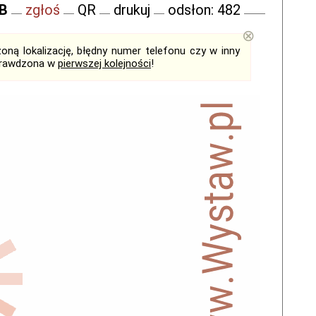
FB
zgłoś
QR
drukuj
odsłon: 482
⊗
ną lokalizację, błędny numer telefonu czy w inny
sprawdzona w
pierwszej kolejności
!