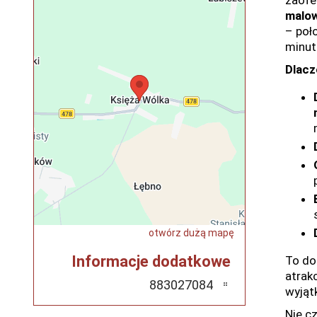
zaofe
malow
– poł
minut
Dlacz
otwórz dużą mapę
Informacje dodatkowe
To do
atrak
883027084
wyjąt
Nie c