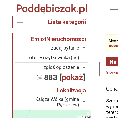
Lista kategorii
EmjotNieruchomosci
Masz
udos
zadaj pytanie
oferty użytkownika (56)
Na 
zgłoś ogłoszenie
Główn
883 [
pokaż
]
Cena
Lokalizacja
Księża Wólka (gmina
Szuka
Pęczniew)
wymar
teren