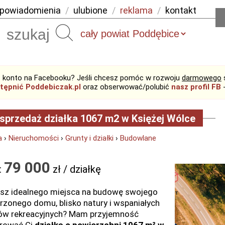
powiadomienia
/
ulubione
/
reklama
/
kontakt
Szukaj
 konto na Facebooku? Jeśli chcesz pomóc w rozwoju
darmowego
tępnić Poddebiczak.pl
oraz obserwować/polubić
nasz profil FB
-
sprzedaż działka 1067 m2 w Księżej Wólce
a
›
Nieruchomości
›
Grunty i działki
›
Budowlane
79 000
:
zł / działkę
sz idealnego miejsca na budowę swojego
zonego domu, blisko natury i wspaniałych
ów rekreacyjnych? Mam przyjemność