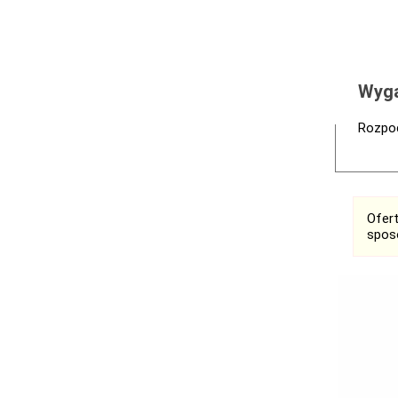
Wyga
Rozpoc
Ofer
spos