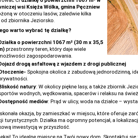
rować Ci
działkę o powierzchni 1067 m² w
niczej wsi Księża Wólka, gmina Pęczniew
ożoną w otoczeniu lasów, zaledwie kilka
 od zbiornika Jeziorsko.
ego warto wybrać tę działkę?
Działka o powierzchni 1067 m² (30 m x 35,5
m)
przestronny teren, który daje wiele
możliwości zagospodarowania.
D
ojazd drog
ą
a
sfaltową z wjazdem z drogi publicznej
Otoczenie-
Spokojna okolica z zabudową jednorodzinną, ide
prywatności.
Bliskość natury
: W okolicy piękne lasy, a także zbiornik Je
sportów wodnych, wędkowania, spacerów i relaksu na świe
Dostępność mediów
: Prąd w ulicy, woda na działce – wys
skonała okazja, by zamieszkać w miejscu, które oferuje zaró
cji turystycznych. Działka ma ogromny potencjał, a lokalizac
kową inwestycją w przyszłość.
zekaj! To idealne miejsce na Twój nowy dom. Skontaktuj się 