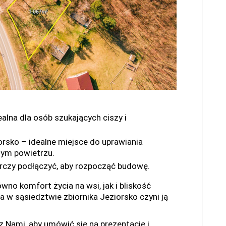
alna dla osób szukających ciszy i
ziorsko – idealne miejsce do uprawiania
żym powietrzu.
tarczy podłączyć, aby rozpocząć budowę.
wno komfort życia na wsi, jak i bliskość
ja w sąsiedztwie zbiornika Jeziorsko czyni ją
z Nami, aby umówić się na prezentację i