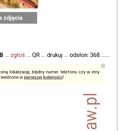
e zdjęcia
FB
zgłoś
QR
drukuj
odsłon: 368
⊗
ną lokalizację, błędny numer telefonu czy w inny
sprawdzona w
pierwszej kolejności
!