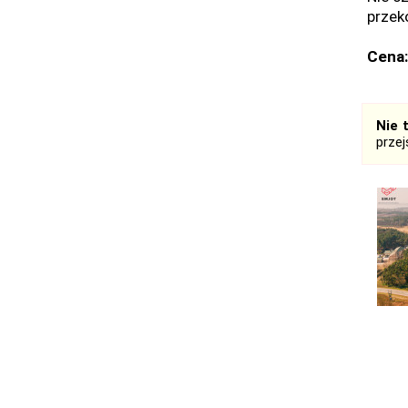
przeko
Cena:
Nie 
prze