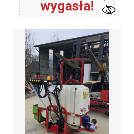
wygasła!