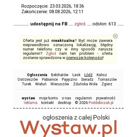
Rozpoczęcie: 23.03.2026, 18:36
Zakończenie: 08.08.2026, 12:11
udostępnij na FB
zgłoś
odsłon: 613
⊗
Oferta jest już
nieaktualna
? Być może zawiera
nieprawidłowo oznaczoną lokalizację, błędny
numer telefonu czy w inny sposób narusza
regulamin?
Zgłoś
nam ten problem - oferta
zostanie sprawdzona w
pierwszej kolejności
!
Ogłoszenia
Bełchatów
Łask
Łódź
Kalisz
Ostrzeszów
Pabianice
Pajęczno
Sieradz
Tomaszów
Turek
Wieluń
Wieruszów
Zduńska Wola
Zgierz
wystaw
moje konto
o nas
regulamin
prywatność
© 2026
reklama
kontakt
desktop
Poddebiczak.pl