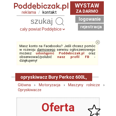
WYSTAW
ZA DARMO
reklama
/
kontakt
logowanie
Szukaj
rejestracja
⊗
Masz konto na Facebooku? Jeśli chcesz pomóc
w rozwoju
darmowego
serwisu ogłoszeniowego
możesz
udostępnić Poddebiczak.pl
oraz
obserwować/polubić
nasz profil FB
-
dziękujemy!
opryskiwacz Bury Perkoz 600L,
Główna
›
Motoryzacja
›
Maszyny rolnicze
›
Opryskiwacze
Oferta