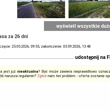
wyświetl wszystkie duż
sa za 26 dni
zęcie: 25.05.2026, 09:55, zakończenie: 03.09.2026, 13:48
udostępnij na 
ta jest już
nieaktualna
? Być może zawiera nieprawidłowo oznaczo
ób narusza regulamin?
Zgłoś
nam ten problem - oferta zostanie 