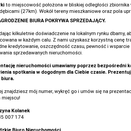
rki
to miejscowość położona w bliskiej odległości zbiornik
dębicami (27km). Wokół tereny mieszkaniowe oraz pola up
GRODZENIE BIURA POKRYWA SPRZEDAJĄCY.
dając kilkuletnie doświadczenie na lokalnym rynku dbamy, ab
cowana w każdym calu. Z nami uzyskasz korzystną cenę tr
ne kredytowanie, oszczędność czasu, pewność i wsparcie o
wania sprzedawanych nieruchomości.
ntację nieruchomości umawiamy poprzez bezpośredni kon
enia spotkania w dogodnym dla Ciebie czasie. Prezent
 biura.
ej znajdziesz mój numer, wykręć go i umów się na prezentac
 miejscu!
zyna Kolanek
535 007 174
dzkie Biuro Nieruchomości