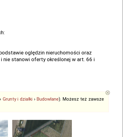
ch:
a podstawie oględzin nieruchomości oraz
 nie stanowi oferty określonej w art. 66 i
⊗
›
Grunty i działki
›
Budowlane
). Możesz też zawsze