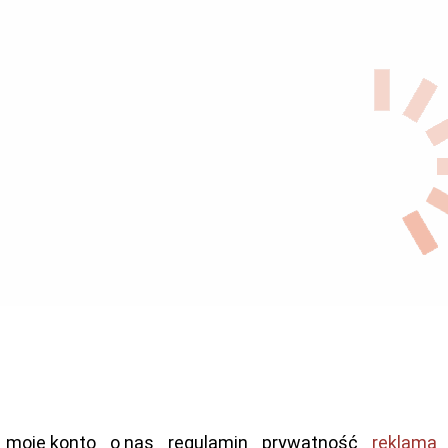
moje konto
o nas
regulamin
prywatność
reklama