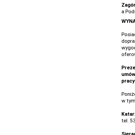
Zagó
a Pod
WYNA
Posia
dopra
wygod
ofero
Preze
umówi
pracy
Poniż
w tym
Katar
tel. 
Siera