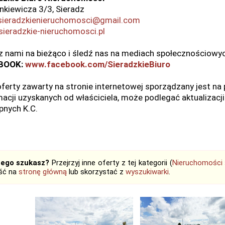
enkiewicza 3/3, Sieradz
 sieradzkienieruchomosci@gmail.com
ieradzkie-nieruchomosci.pl
z nami na bieżąco i śledź nas na mediach społecznościowy
BOOK:
www.facebook.com/SieradzkieBiuro
oferty zawarty na stronie internetowej sporządzany jest n
acji uzyskanych od właściciela, może podlegać aktualizacji i
pnych K.C.
tego szukasz?
Przejrzyj inne oferty z tej kategorii (
Nieruchomości
jść na
stronę główną
lub skorzystać z
wyszukiwarki
.