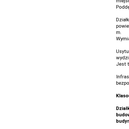
miej
Poddę
Dział
powie
m.
Wymi
Usytu
wydzi
Jest 
Infra
bezpo
Klaso
Dział
budow
budy