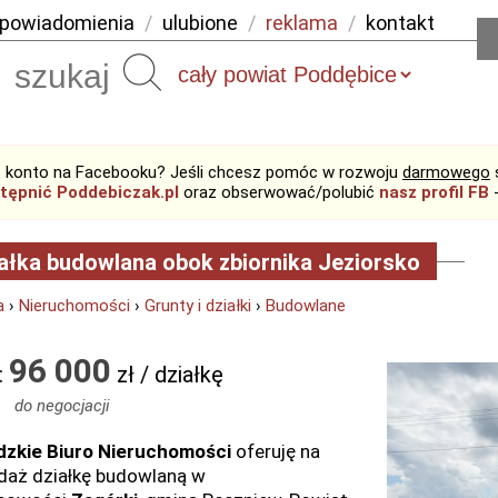
powiadomienia
/
ulubione
/
reklama
/
kontakt
Szukaj
 konto na Facebooku? Jeśli chcesz pomóc w rozwoju
darmowego
tępnić Poddebiczak.pl
oraz obserwować/polubić
nasz profil FB
-
ałka budowlana obok zbiornika Jeziorsko
a
›
Nieruchomości
›
Grunty i działki
›
Budowlane
96 000
:
zł / działkę
do negocjacji
dzkie Biuro Nieruchomości
oferuję na
daż działkę budowlaną w