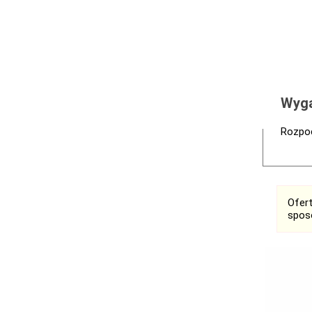
Wyga
Rozpoc
Ofer
spos