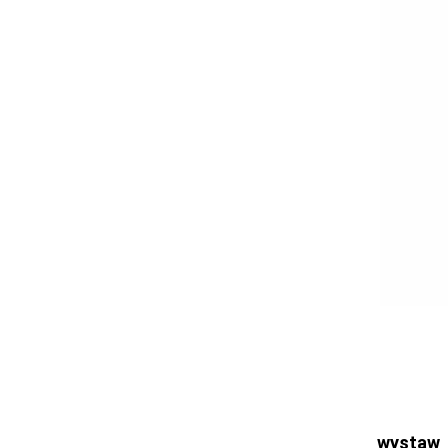
Ogłoszenia
Bełchatów
Łask
Łódź
Kalisz
Ostrzeszów
Pabianice
Pajęczno
Sieradz
Tomaszów
Turek
Wieluń
Wieruszów
Zduńska Wola
Zgierz
wystaw