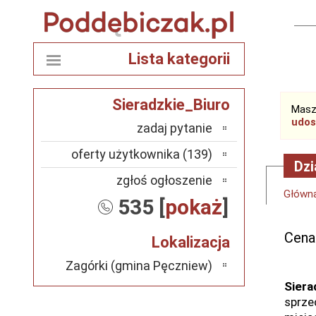
Lista kategorii
Sieradzkie_Biuro
Masz
udos
zadaj pytanie
oferty użytkownika (139)
Dzi
zgłoś ogłoszenie
Główn
535 [
pokaż
]
Cena
Lokalizacja
Zagórki (gmina Pęczniew)
Siera
sprze