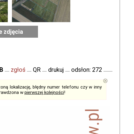
e zdjęcia
FB
zgłoś
QR
drukuj
odsłon: 272
⊗
ną lokalizację, błędny numer telefonu czy w inny
sprawdzona w
pierwszej kolejności
!