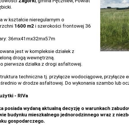
scowości
Zagórki
, gmina Pęczniew, Powiat
bicki.
ka w kształcie nieregularnym o
rzchni
1600 m2
i szerokości frontowej 36
ary: 36mx41mx32mx57m
owana jest w kompleksie działek z
eloną drogą wewnętrzną.
to pierwsza działka z drogi asfaltowej.
struktura techniczna tj. przyłącze wodociągowe, przyłącze 
średnio w drodze asfaltowej. Do wykonania szambo lub ocz
użytki -
RIVa
ka posiada wydaną aktualną decyzję o warunkach zabudow
ie budynku mieszkalnego jednorodzinnego wraz z niezbę
nku gospodarczego.