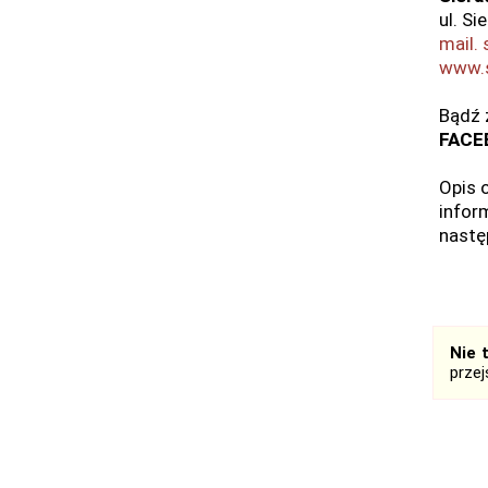
ul. Si
mail.
www.s
Bądź 
FACE
Opis 
inform
nastę
Nie 
prze