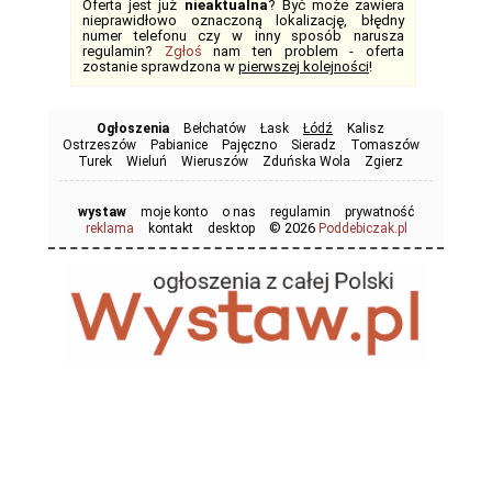
Oferta jest już
nieaktualna
? Być może zawiera
nieprawidłowo oznaczoną lokalizację, błędny
numer telefonu czy w inny sposób narusza
regulamin?
Zgłoś
nam ten problem - oferta
zostanie sprawdzona w
pierwszej kolejności
!
Ogłoszenia
Bełchatów
Łask
Łódź
Kalisz
Ostrzeszów
Pabianice
Pajęczno
Sieradz
Tomaszów
Turek
Wieluń
Wieruszów
Zduńska Wola
Zgierz
wystaw
moje konto
o nas
regulamin
prywatność
© 2026
reklama
kontakt
desktop
Poddebiczak.pl