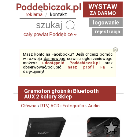
WYSTAW
ZA DARMO
reklama
/
kontakt
logowanie
Szukaj
rejestracja
⊗
Masz konto na Facebooku? Jeśli chcesz pomóc
w rozwoju
darmowego
serwisu ogłoszeniowego
możesz
udostępnić Poddebiczak.pl
oraz
obserwować/polubić
nasz profil FB
-
dziękujemy!
Gramofon głośniki Bluetooth
AUX 2 kolory Sklep
Główna
›
RTV, AGD i Fotografia
›
Audio