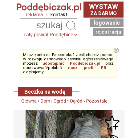
WYSTAW
ZA DARMO
reklama
/
kontakt
logowanie
Szukaj
rejestracja
⊗
Masz konto na Facebooku? Jeśli chcesz pomóc
w rozwoju
darmowego
serwisu ogłoszeniowego
możesz
udostępnić Poddebiczak.pl
oraz
obserwować/polubić
nasz profil FB
-
dziękujemy!
Beczka na wodę
Główna
›
Dom i Ogród
›
Ogród
›
Pozostałe