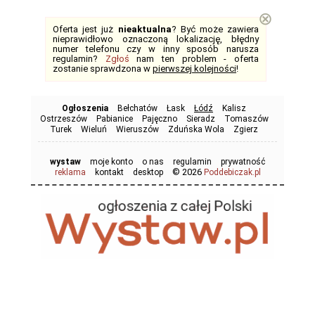
⊗
Oferta jest już
nieaktualna
? Być może zawiera
nieprawidłowo oznaczoną lokalizację, błędny
numer telefonu czy w inny sposób narusza
regulamin?
Zgłoś
nam ten problem - oferta
zostanie sprawdzona w
pierwszej kolejności
!
Ogłoszenia
Bełchatów
Łask
Łódź
Kalisz
Ostrzeszów
Pabianice
Pajęczno
Sieradz
Tomaszów
Turek
Wieluń
Wieruszów
Zduńska Wola
Zgierz
wystaw
moje konto
o nas
regulamin
prywatność
© 2026
reklama
kontakt
desktop
Poddebiczak.pl