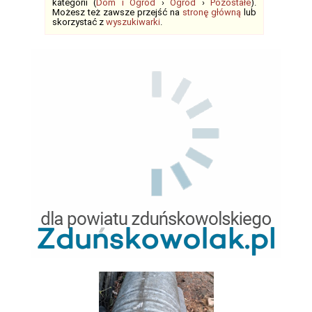
kategorii (
Dom i Ogród
›
Ogród
›
Pozostałe
).
Możesz też zawsze przejść na
stronę główną
lub
skorzystać z
wyszukiwarki
.