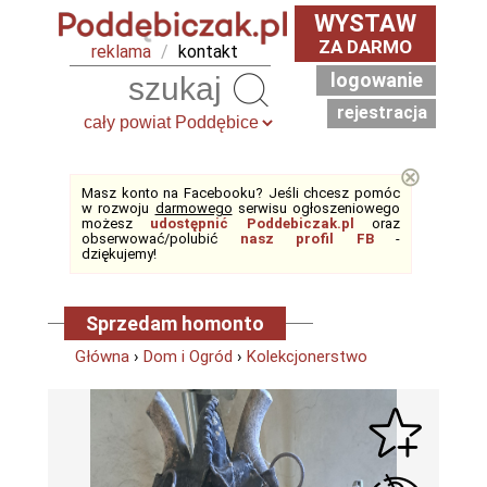
WYSTAW
ZA DARMO
reklama
/
kontakt
logowanie
Szukaj
rejestracja
⊗
Masz konto na Facebooku? Jeśli chcesz pomóc
w rozwoju
darmowego
serwisu ogłoszeniowego
możesz
udostępnić Poddebiczak.pl
oraz
obserwować/polubić
nasz profil FB
-
dziękujemy!
Sprzedam homonto
Główna
›
Dom i Ogród
›
Kolekcjonerstwo