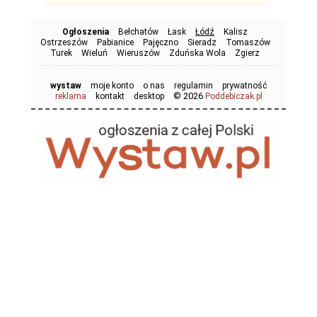
Ogłoszenia
Bełchatów
Łask
Łódź
Kalisz
Ostrzeszów
Pabianice
Pajęczno
Sieradz
Tomaszów
Turek
Wieluń
Wieruszów
Zduńska Wola
Zgierz
wystaw
moje konto
o nas
regulamin
prywatność
© 2026
reklama
kontakt
desktop
Poddebiczak.pl