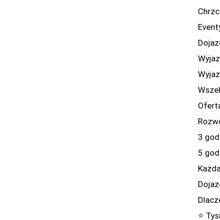
Chrzc
Event
Dojaz
Wyjaz
Wyjaz
Wszel
Ofert
Rozwo
3 god
5 god
Każda
Dojazd
Dlacz
⭐ Tys