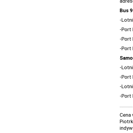
adres
Bus 9
-Lotn
-Port
-Port
-Port
Samo
-Lotn
-Port
-Lotn
-Port
...........
Cena 
Piotr
indyw