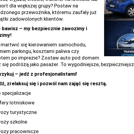
port dla większej grupy? Postaw na
dzonego przewoźnika, któremu zaufały już
iątki zadowolonych klientów.
ę bawisz – my bezpiecznie zawozimy i
zimy!
 martwić się kierowaniem samochodu,
niem parkingu, kosztami paliwa czy
tem po imprezie? Zostaw auto pod domem
sz się podróżą jako pasażer. To wygodniejsze, bezpieczniejsz
yzykuj – jedź z profesjonalistami!
ź, zrelaksuj się i pozwól nam zająć się resztą.
 specjalizacje
fery lotniskowe
ozy turystyczne
ozy szkolne
ozy pracownicze