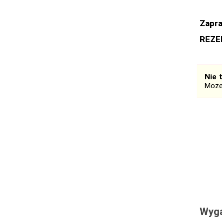
Zapra
REZE
Nie 
Może
Wyga