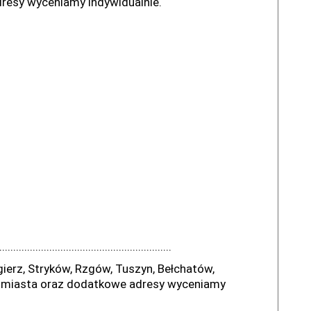
resy wyceniamy indywidualnie.
..............................................................
ierz, Stryków, Rzgów, Tuszyn, Bełchatów,
e miasta oraz dodatkowe adresy wyceniamy