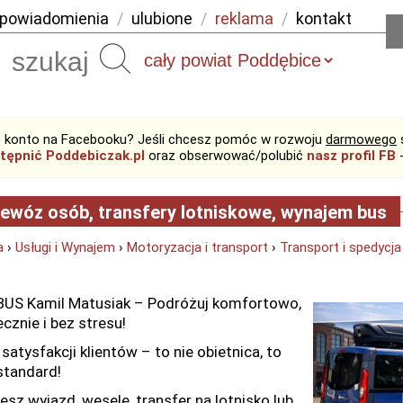
powiadomienia
/
ulubione
/
reklama
/
kontakt
Szukaj
 konto na Facebooku? Jeśli chcesz pomóc w rozwoju
darmowego
tępnić Poddebiczak.pl
oraz obserwować/polubić
nasz profil FB
-
ewóz osób, transfery lotniskowe, wynajem bus
a
›
Usługi i Wynajem
›
Motoryzacja i transport
›
Transport i spedycja
BUS Kamil Matusiak – Podróżuj komfortowo,
cznie i bez stresu!
atysfakcji klientów – to nie obietnica, to
standard!
esz wyjazd, wesele, transfer na lotnisko lub