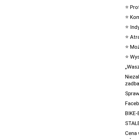
⭐ Pro
⭐ Kom
⭐ Ind
⭐ Atra
⭐ Moż
⭐ Wys
„Wasz
Nieza
zadba
Spraw
Faceb
BIKE-
STAŁ
Cena 