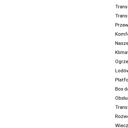
Trans
Trans
Przew
Komfo
Nasze
Klima
Ogrze
Lodów
Platf
Box d
Obsłu
Trans
Rozwo
Wiecz