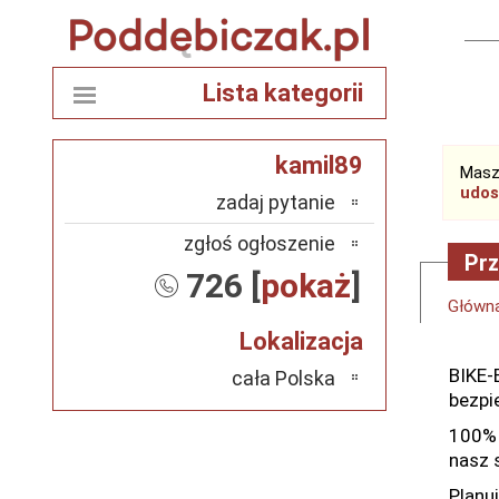
Lista kategorii
kamil89
Masz
udos
zadaj pytanie
zgłoś ogłoszenie
Prz
726 [
pokaż
]
Główn
Lokalizacja
BIKE-
cała Polska
bezpie
100% s
nasz 
Planuj