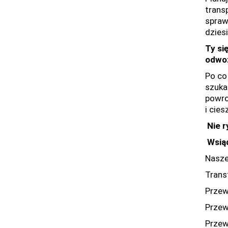
trans
spraw
dzies
Ty si
odwo
Po co
szuka
powro
i cie
Nie r
Wsiąd
Nasze
Trans
Przew
Przew
Przew