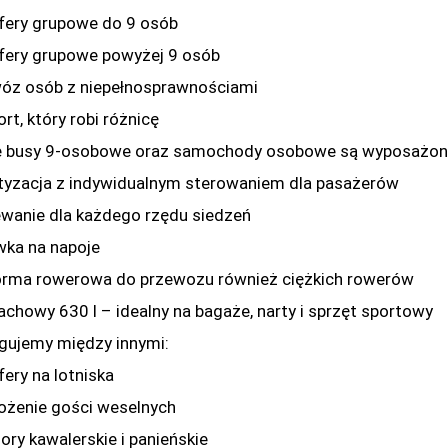
fery grupowe do 9 osób
fery grupowe powyżej 9 osób
óz osób z niepełnosprawnościami
rt, który robi różnicę
 busy 9-osobowe oraz samochody osobowe są wyposażone t
tyzacja z indywidualnym sterowaniem dla pasażerów
wanie dla każdego rzędu siedzeń
ka na napoje
orma rowerowa do przewozu również ciężkich rowerów
achowy 630 l – idealny na bagaże, narty i sprzęt sportowy
gujemy między innymi:
fery na lotniska
żenie gości weselnych
ory kawalerskie i panieńskie