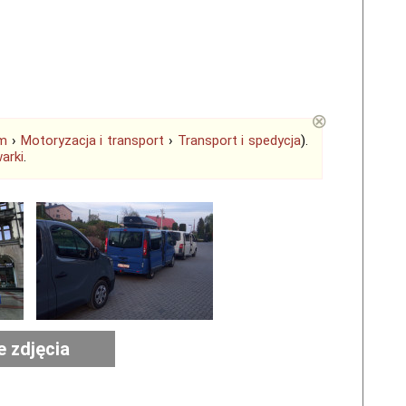
⊗
em
›
Motoryzacja i transport
›
Transport i spedycja
).
arki
.
e zdjęcia