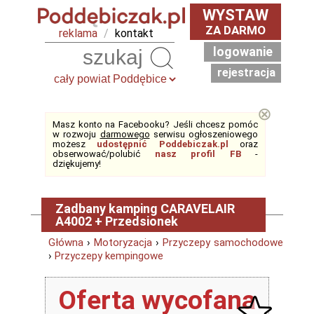
WYSTAW
ZA DARMO
reklama
/
kontakt
logowanie
Szukaj
rejestracja
⊗
Masz konto na Facebooku? Jeśli chcesz pomóc
w rozwoju
darmowego
serwisu ogłoszeniowego
możesz
udostępnić Poddebiczak.pl
oraz
obserwować/polubić
nasz profil FB
-
dziękujemy!
Zadbany kamping CARAVELAIR
A4002 + Przedsionek
Główna
›
Motoryzacja
›
Przyczepy samochodowe
›
Przyczepy kempingowe
Oferta wycofana