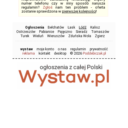
numer telefonu czy w inny sposób narusza
regulamin?
Zgłoś
nam ten problem - oferta
zostanie sprawdzona w
pierwszej kolejności
!
Ogłoszenia
Bełchatów
Łask
Łódź
Kalisz
Ostrzeszów
Pabianice
Pajęczno
Sieradz
Tomaszów
Turek
Wieluń
Wieruszów
Zduńska Wola
Zgierz
wystaw
moje konto
o nas
regulamin
prywatność
© 2026
reklama
kontakt
desktop
Poddebiczak.pl