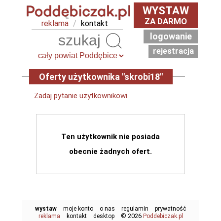
WYSTAW
ZA DARMO
reklama
/
kontakt
logowanie
Szukaj
rejestracja
Oferty użytkownika "skrobi18"
Zadaj pytanie użytkownikowi
Ten użytkownik nie posiada
obecnie żadnych ofert.
wystaw
moje konto
o nas
regulamin
prywatność
© 2026
reklama
kontakt
desktop
Poddebiczak.pl