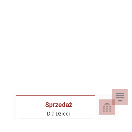
Sprzedaż
Dla Dzieci
Dom i Ogród
Akcesoria ogrodowe
Motoryzacja
Artykuły spożywcze