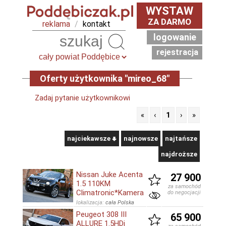
WYSTAW
ZA DARMO
reklama
/
kontakt
logowanie
Szukaj
rejestracja
Oferty użytkownika "mireo_68"
Zadaj pytanie użytkownikowi
«
‹
1
›
»
najciekawsze
najnowsze
najtańsze
najdroższe
Nissan Juke Acenta
27 900
1.5 110KM
za samochód
Climatronic*Kamera
do negocjacji
lokalizacja:
cała Polska
Peugeot 308 III
65 900
ALLURE 1.5HDi