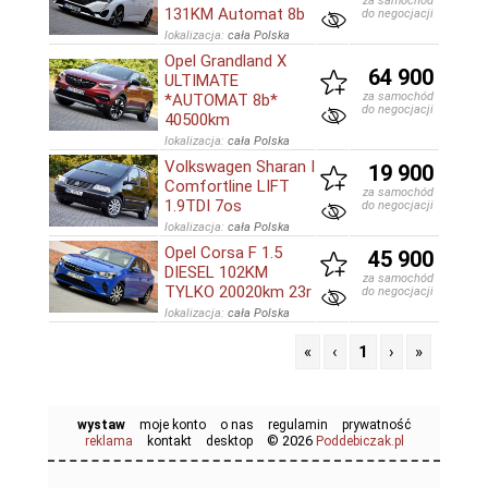
za samochód
131KM Automat 8b
do negocjacji
lokalizacja:
cała Polska
Opel Grandland X
64 900
ULTIMATE
za samochód
*AUTOMAT 8b*
do negocjacji
40500km
lokalizacja:
cała Polska
Volkswagen Sharan I
19 900
Comfortline LIFT
za samochód
1.9TDI 7os
do negocjacji
lokalizacja:
cała Polska
Opel Corsa F 1.5
45 900
DIESEL 102KM
za samochód
TYLKO 20020km 23r
do negocjacji
lokalizacja:
cała Polska
«
‹
1
›
»
wystaw
moje konto
o nas
regulamin
prywatność
© 2026
reklama
kontakt
desktop
Poddebiczak.pl