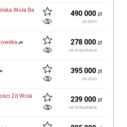
ńska Wola Ba
490 000
zł
za dom
278 000
dkowska
zł
za mieszkanie
395 000
zł
za dom
ości Zd Wola
239 000
zł
za mieszkanie