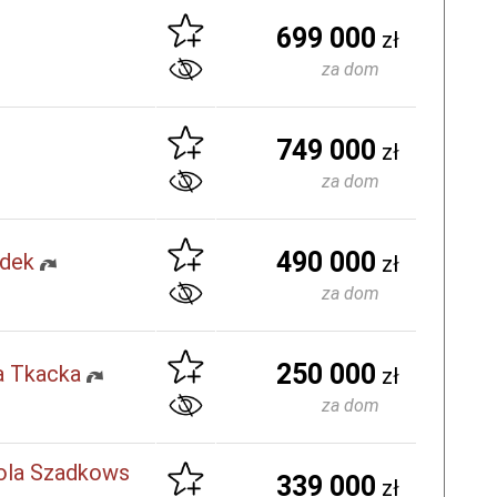
699 000
zł
za dom
749 000
zł
za dom
490 000
adek
zł
za dom
250 000
a Tkacka
zł
za dom
ola Szadkows
339 000
zł