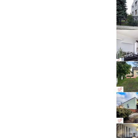
Serwis RTV, AGD, elektronika i inne
Sport, turystyka i rekreacja
Sprzątanie i oczyszczanie
Tekstylia, kosmetyka i fryzjerstwo
Ubezpieczenia
Zdrowie i medycyna
Zwierzęta, rolnictwo i środowisko
Pozostałe