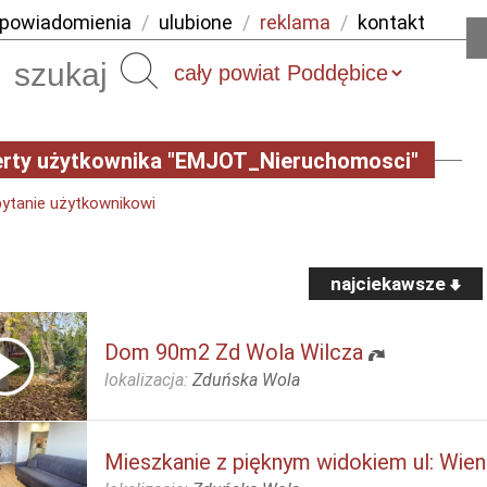
powiadomienia
/
ulubione
/
reklama
/
kontakt
Szukaj
erty użytkownika "EMJOT_Nieruchomosci"
pytanie użytkownikowi
najciekawsze
Dom 90m2 Zd Wola Wilcza
lokalizacja:
Zduńska Wola
Mieszkanie z pięknym widokiem ul: Wie