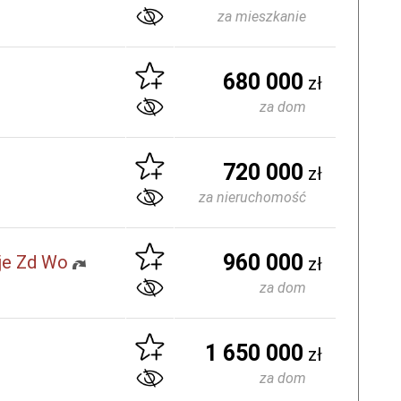
za mieszkanie
680 000
zł
za dom
720 000
zł
za nieruchomość
960 000
cje Zd Wo
zł
za dom
1 650 000
zł
za dom