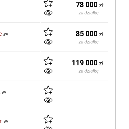
78 000
zł
za działkę
85 000
e
zł
za działkę
119 000
zł
za działkę
a
n