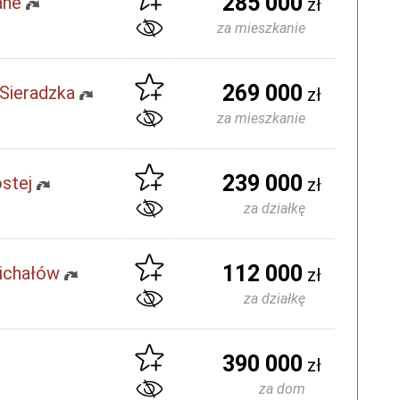
285 000
ane
zł
za mieszkanie
269 000
Sieradzka
zł
za mieszkanie
239 000
ostej
zł
za działkę
112 000
ichałów
zł
za działkę
390 000
zł
za dom