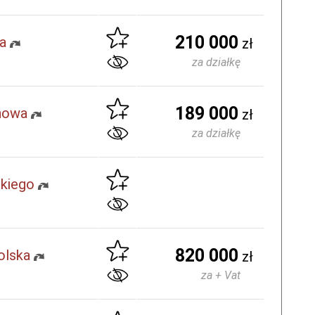
210 000
a
zł
za działkę
189 000
anowa
zł
za działkę
skiego
820 000
olska
zł
za + Vat