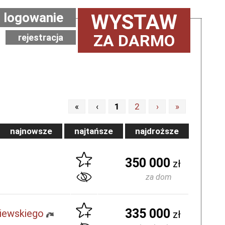
logowanie
WYSTAW
ZA DARMO
rejestracja
«
‹
1
2
›
»
najnowsze
najtańsze
najdroższe
350 000
zł
za dom
335 000
niewskiego
zł